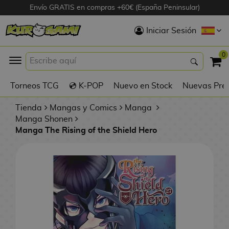
Envío GRATIS en compras +60€ (España Peninsular)
Hola
Iniciar Sesión
Figuras Anime
0
K
Torneos TCG
💿 K-POP
Nuevo en Stock
Nuevas Pre
Figuras
Videojuegos
Tienda
Mangas y Comics
Manga
Manga Shonen
Manga The Rising of the Shield Hero
Figuras de Cine
D
Figuras por
i
Fabricante
g
i
R
m
D
TOP Colecciones
e
o
u