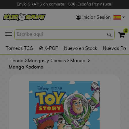
Envío GRATIS en compras +60€ (España Peninsular)
Hola
Iniciar Sesión
Figuras Anime
0
K
Torneos TCG
💿 K-POP
Nuevo en Stock
Nuevas Pre
Figuras
Videojuegos
Tienda
Mangas y Comics
Manga
Manga Kodomo
Figuras de Cine
D
Figuras por
i
Fabricante
g
i
R
m
D
TOP Colecciones
e
o
u