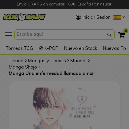
Envío GRATIS en compras +60€ (España Peninsular)
Hola
Iniciar Sesión
Figuras Anime
0
K
Torneos TCG
💿 K-POP
Nuevo en Stock
Nuevas Pre
Figuras
Videojuegos
Tienda
Mangas y Comics
Manga
Manga Shojo
Manga Una enfermedad llamada amor
Figuras de Cine
D
Figuras por
i
Fabricante
g
i
R
m
D
TOP Colecciones
e
o
u