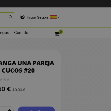
9,50 €
PEDIR
K
Iniciar Sesión
0
ngas
Comida
ANGA UNA PAREJA
 CUCOS #20
50 €
10,00 €