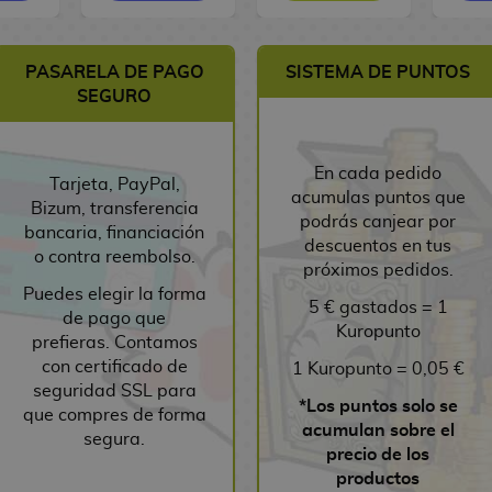
PASARELA DE PAGO
SISTEMA DE PUNTOS
SEGURO
En cada pedido
Tarjeta, PayPal,
acumulas puntos que
Bizum, transferencia
podrás canjear por
bancaria, financiación
descuentos en tus
o contra reembolso.
próximos pedidos.
Puedes elegir la forma
5 € gastados = 1
de pago que
Kuropunto
prefieras. Contamos
con certificado de
1 Kuropunto = 0,05 €
seguridad SSL para
*Los puntos solo se
que compres de forma
acumulan sobre el
segura.
precio de los
productos