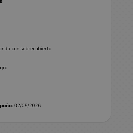
0
landa con sobrecubierta
egro
spaña:
02/05/2026