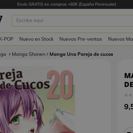
Envío GRATIS en compras +60€ (España Peninsular)
A PAREJA DE CUCOS #20
 K-POP
Nuevo en Stock
Nuevas Pre-ventas
Nuevos Ma
nga
Manga Shonen
Manga Una Pareja de cucos
M
DE
9,