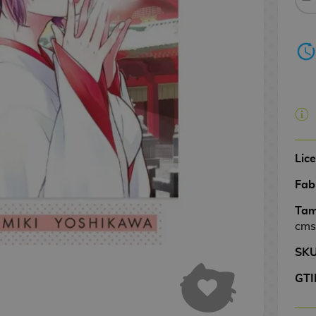
Lic
Fab
Tam
cms
SK
GTI