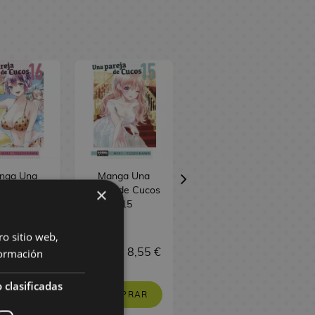
nga Una
Manga Una
Manga Una
×
a de Cucos
pareja de Cucos
pareja de Cucos
#16
#15
#14
ro sitio web,
ormación
 €
8,55 €
9,00 €
8,55 €
9,00 €
8,55 €
 clasificadas
PEDIR
COMPRAR
COMPRAR