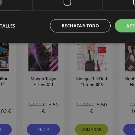
TORIAL
TALLES
RECHAZAR TODO
ACE
llion
Manga Tokyo
Manga The Red
Manh
#11
Aliens #11
Thread #03
Ho
10,00 €
9,50
10,00 €
9,50
1
,03 €
€
€
1
R
PEDIR
COMPRAR