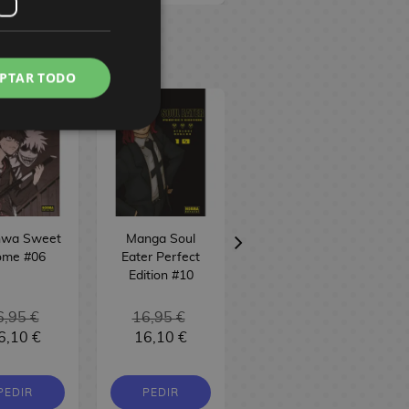
PTAR TODO
wa Sweet
Manga Soul
Manga Ruri
me #06
Eater Perfect
Dragon #04
Edition #10
6,95 €
16,95 €
6,10 €
16,10 €
9,00 €
8,55 €
PEDIR
PEDIR
PEDIR