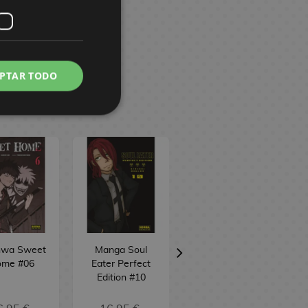
PTAR TODO
wa Sweet
Manga Soul
Manga Ruri
me #06
Eater Perfect
Dragon #04
Edition #10