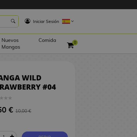
9,50 €
PEDIR
K
Iniciar Sesión
Nuevos
Comida
0
Mangas
ANGA WILD
TRAWBERRY #04
50 €
10,00 €