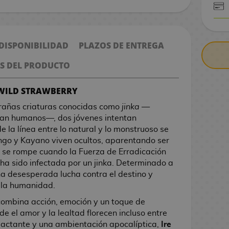
CONTRARE
 DISPONIBILIDAD
PLAZOS DE ENTREGA
S DEL PRODUCTO
 WILD STRAWBERRY
trañas criaturas conocidas como
jinka
—
an humanos—, dos jóvenes intentan
 la línea entre lo natural y lo monstruoso se
ngo y Kayano viven ocultos, aparentando ser
z se rompe cuando la Fuerza de Erradicación
ha sido infectada por un jinka. Determinado a
a desesperada lucha contra el destino y
e la humanidad.
ombina acción, emoción y un toque de
e el amor y la lealtad florecen incluso entre
mpactante y una ambientación apocalíptica,
Ire