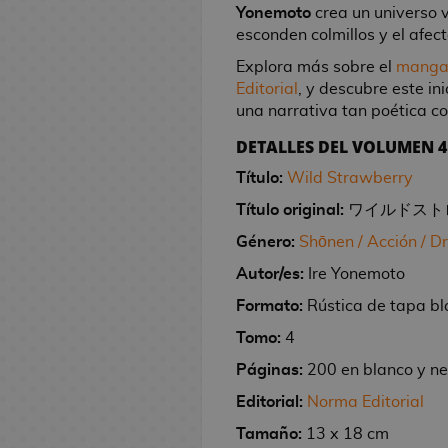
M
M
d
l
Yonemoto
crea un universo 
l
n
e
e
C
s
R
s
a
C
t
o
i
a
r
e
e
h
T
a
T
i
s
esconden colmillos y el afec
K
e
S
i
t
e
D
r
ó
o
g
d
y
t
/
e
o
n
G
P
b
e
i
e
n
e
g
i
d
m
a
e
B
a
T
Explora más sobre el
mang
m
g
-
e
u
r
F
t
r
e
r
a
s
i
i
r
o
o
s
V
Editorial
, y descubre este in
o
a
M
l
j
a
i
i
s
l
n
a
c
/
j
y
/
una narrativa tan poética 
s
F
J
a
u
M
a
s
g
e
d
o
e
n
R
O
u
s
C
Ú
i
o
g
c
o
r
E
DETALLES DEL VOLUMEN 4
u
s
e
s
y
e
é
f
e
e
n
R
g
s
i
h
n
M
C
r
S
e
s
M
p
i
g
r
Título:
Wild Strawberry
i
e
u
R
e
c
e
e
C
a
C
a
e
l
d
a
l
c
o
e
c
l
r
e
i
:
s
d
a
n
E
Título original:
ワイルドストロベリ
s
r
S
e
n
i
i
s
a
o
o
a
g
T
A
e
r
g
d
F
i
e
l
g
c
n
l
Género:
Shōnen / Acción / 
M
s
j
s
a
h
n
r
t
a
i
u
e
M
ñ
a
a
a
a
e
a
e
Autor/es:
Ire Yonemoto
G
l
e
i
o
e
c
n
s
o
o
N
A
s
s
T
n
L
s
r
o
G
m
s
r
i
k
R
c
r
o
j
V
Formato:
Rústica de tapa b
o
g
i
a
s
a
e
d
L
a
o
o
é
h
d
c
i
A
i
m
Tomo:
4
a
b
n
d
t
e
l
D
n
p
i
e
h
n
p
d
o
I
G
r
F
d
e
h
C
a
i
e
l
l
l
e
:
e
e
Páginas:
200 en blanco y n
s
s
o
o
i
i
V
e
i
v
s
s
i
a
o
S
r
o
Editorial:
Norma Editorial
D
e
r
s
g
s
i
r
n
e
n
M
c
s
s
e
i
j
o
k
r
C
M
u
t
d
i
e
r
e
a
a
d
A
m
t
u
Tamaño:
13 x 18 cm
b