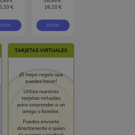
6,95 €
16,95 €
6,10 €
16,10 €
9,00 €
8,55 €
PEDIR
PEDIR
PEDIR
TARJETAS VIRTUALES
¡El mejor regalo que
puedes hacer!
Utiliza nuestras
tarjetas virtuales
para sorprender a un
amigo o familiar.
Puedes enviarla
directamente a quien
tú quieras y recibirá