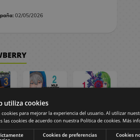
spaña:
02/05/2026
WBERRY
b utiliza cookies
 cookies para mejorar la experiencia del usuario. Al utilizar nuest
s las cookies de acuerdo con nuestra Política de cookies.
Más inf
ild
Manga Wild
Manga Wild
y #03
Strawberry #02
Strawberry #01
rictamente
Cookies de preferencias
Cookies no
9,50
10,00 €
9,50
arias