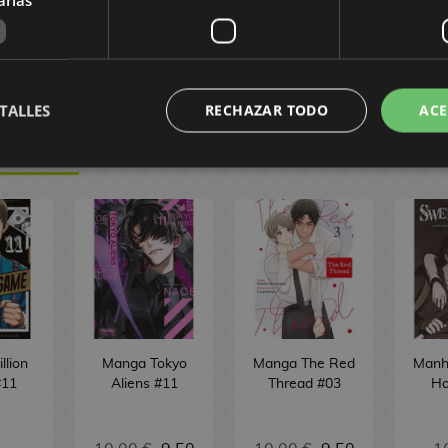
€
4,99 €
4,74 €
AR
PEDIR
COMPRAR
TALLES
RECHAZAR TODO
ACE
TORIAL
llion
Manga Tokyo
Manga The Red
Manh
#11
Aliens #11
Thread #03
Ho