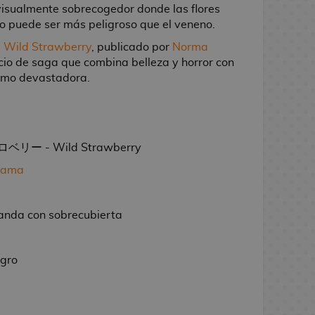
visualmente sobrecogedor donde las flores
to puede ser más peligroso que el veneno.
a
Wild Strawberry
, publicado por
Norma
icio de saga que combina belleza y horror con
como devastadora.
ー - Wild Strawberry
Drama
landa con sobrecubierta
egro