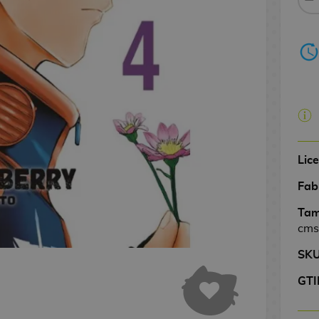
Lic
Fab
Tam
cms
SK
GTI