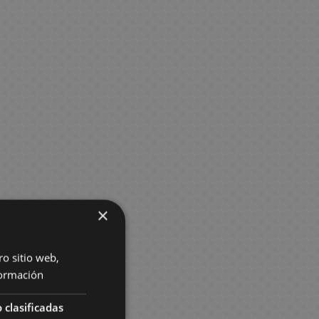
×
ro sitio web,
ormación
 clasificadas