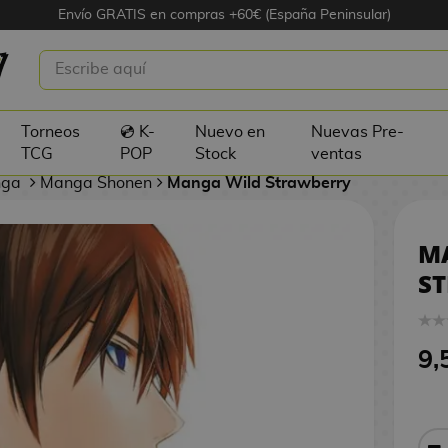
Envío GRATIS en compras +60€ (España Peninsular)
LD STRAWBERRY #04
Torneos
💿 K-
Nuevo en
Nuevas Pre-
TCG
POP
Stock
ventas
nga
Manga Shonen
Manga Wild Strawberry
M
S
9,