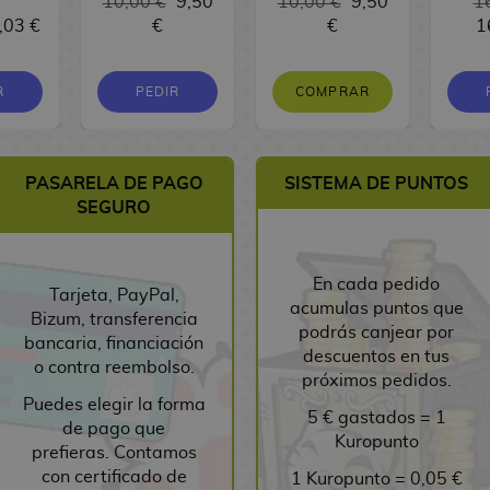
10,00 €
9,50
10,00 €
9,50
1
,03 €
€
€
1
R
PEDIR
COMPRAR
PASARELA DE PAGO
SISTEMA DE PUNTOS
SEGURO
En cada pedido
Tarjeta, PayPal,
acumulas puntos que
Bizum, transferencia
podrás canjear por
bancaria, financiación
descuentos en tus
o contra reembolso.
próximos pedidos.
Puedes elegir la forma
5 € gastados = 1
de pago que
Kuropunto
prefieras. Contamos
con certificado de
1 Kuropunto = 0,05 €