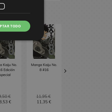
PTAR TODO
 Kaiju No.
Manga Kaiju No.
Manga Bastard!!
6 Edición
8 #16
(edicion 3 en 1)
special
#7
9,50 €
11,95 €
16,95 €
8,53 €
11,35 €
16,10 €