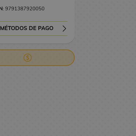
N
: 9791387920050
MÉTODOS DE PAGO
EMBOLSO
TRANSFERENCIA