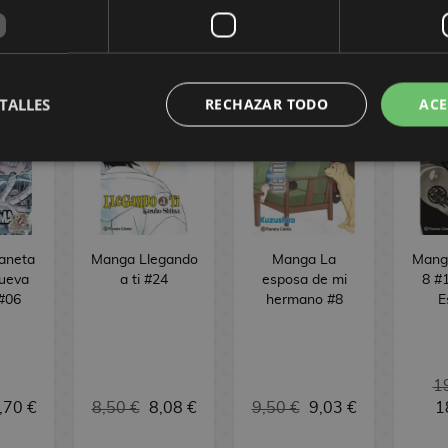
ÓMIC
TALLES
RECHAZAR TODO
ACE
laneta
Manga Llegando
Manga La
Manga
ueva
a ti #24
esposa de mi
8 #1
 #06
hermano #8
E
1
,70 €
8,50 €
8,08 €
9,50 €
9,03 €
1