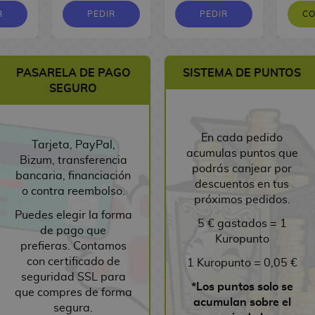
R
PEDIR
PEDIR
C
PASARELA DE PAGO
SISTEMA DE PUNTOS
SEGURO
En cada pedido
Tarjeta, PayPal,
acumulas puntos que
Bizum, transferencia
podrás canjear por
bancaria, financiación
descuentos en tus
o contra reembolso.
próximos pedidos.
Puedes elegir la forma
5 € gastados = 1
de pago que
Kuropunto
prefieras. Contamos
con certificado de
1 Kuropunto = 0,05 €
seguridad SSL para
*Los puntos solo se
que compres de forma
acumulan sobre el
segura.