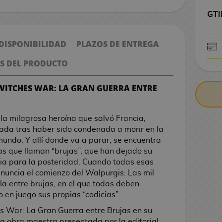
GTI
 DISPONIBILIDAD
PLAZOS DE ENTREGA
S DEL PRODUCTO
CONTRARE
 WITCHES WAR: LA GRAN GUERRA ENTRE
la milagrosa heroína que salvó Francia,
ada tras haber sido condenada a morir en la
undo. Y allí donde va a parar, se encuentra
as que llaman “brujas”, que han dejado su
ia para la posteridad. Cuando todas esas
anuncia el comienzo del Walpurgis: Las mil
la entre brujas, en el que todas deben
 en juego sus propias “codicias”.
s War: La Gran Guerra entre Brujas en su
una obra maestra presentada por la editorial