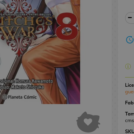
Lic
gue
Fab
Tam
cms
SK