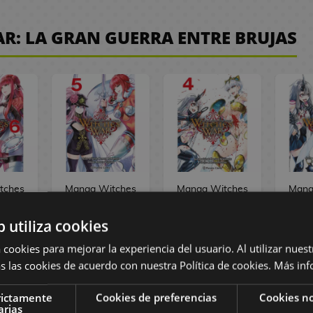
R: LA GRAN GUERRA ENTRE BRUJAS
tches
Manga Witches
Manga Witches
Mang
gran
War: La gran
War: La gran
War
ntre
guerra entre
guerra entre
gue
b utiliza cookies
 #6
brujas #5
brujas #4
br
 cookies para mejorar la experiencia del usuario. Al utilizar nuest
,50 €
8,95 €
8,50 €
8,95 €
8,50 €
8,95
s las cookies de acuerdo con nuestra Política de cookies.
Más inf
AR
COMPRAR
COMPRAR
C
rictamente
Cookies de preferencias
Cookies no
arias