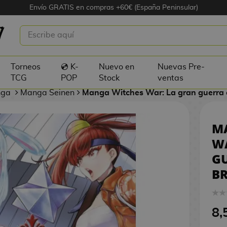
Envío GRATIS en compras +60€ (España Peninsular)
TCHES WAR: LA GRAN GUERRA ENTR
Torneos
💿 K-
Nuevo en
Nuevas Pre-
TCG
POP
Stock
ventas
nga
Manga Seinen
Manga Witches War: La gran guerra 
M
WA
GU
BR
8,