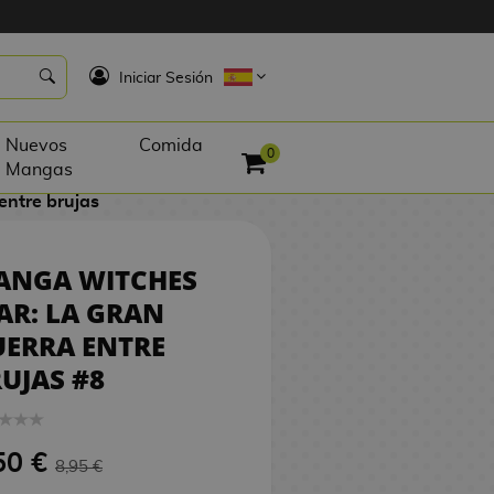
E
8,50 €
PEDIR
K
Iniciar Sesión
Nuevos
Comida
0
Mangas
entre brujas
ANGA WITCHES
R: LA GRAN
ERRA ENTRE
UJAS #8
50 €
8,95 €