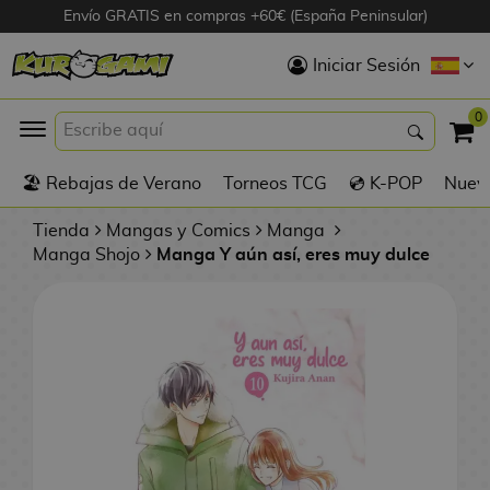
Envío GRATIS en compras +60€ (España Peninsular)
Hola
Iniciar Sesión
Figuras Anime
0
K
🏖️ Rebajas de Verano
Torneos TCG
💿 K-POP
Nuevo
Figuras
Videojuegos
Tienda
Mangas y Comics
Manga
Manga Shojo
Manga Y aún así, eres muy dulce
Figuras de Cine
D
Figuras por
i
Fabricante
g
i
R
m
D
TOP Colecciones
e
o
u