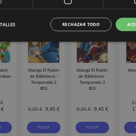
OOKS
TALLES
RECHAZAR TODO
ACE
atch
Manga El Ratón
Manga El Ratón
Man
zenban
de Biblioteca -
de Biblioteca -
Temporada 2
Temporada 2
#02
#01
 €
1
 €
9,95 €
9,45 €
9,95 €
9,45 €
1
R
PEDIR
PEDIR