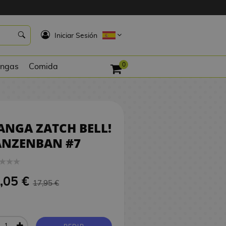
17,05 €
PEDIR
K
Iniciar Sesión
0
ngas
Comida
NGA ZATCH BELL!
ANZENBAN #7
,05 €
17,95 €