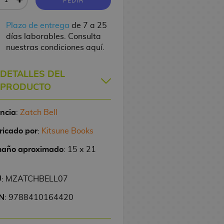
PEDIR
Plazo de entrega
de 7 a 25
días laborables. Consulta
nuestras condiciones aquí.
DETALLES DEL
PRODUCTO
encia
:
Zatch Bell
ricado por
:
Kitsune Books
año aproximado
: 15 x 21
U
: MZATCHBELL07
N
: 9788410164420