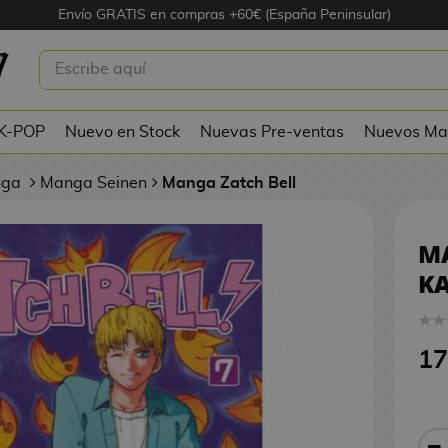
Envío GRATIS en compras +60€ (España Peninsular)
TCH BELL! KANZENBAN #7
 K-POP
Nuevo en Stock
Nuevas Pre-ventas
Nuevos Ma
nga
Manga Seinen
Manga Zatch Bell
MA
K
17