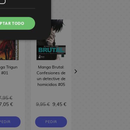
PTAR TODO
ga Trigun
Manga Brutal:
Manga Zatch
#01
Confesiones de
Bell! Kanzenban
un detective de
#6
homicidios #05
7,95 €
17,95 €
7,05 €
9,95 €
9,45 €
17,05 €
PEDIR
PEDIR
COMPRAR