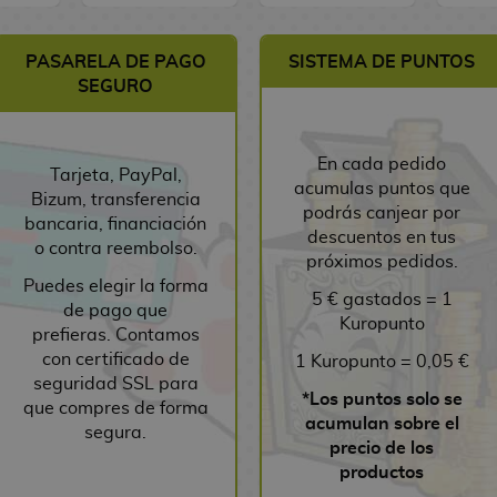
PASARELA DE PAGO
SISTEMA DE PUNTOS
SEGURO
En cada pedido
Tarjeta, PayPal,
acumulas puntos que
Bizum, transferencia
podrás canjear por
bancaria, financiación
descuentos en tus
o contra reembolso.
próximos pedidos.
Puedes elegir la forma
5 € gastados = 1
de pago que
Kuropunto
prefieras. Contamos
con certificado de
1 Kuropunto = 0,05 €
seguridad SSL para
*Los puntos solo se
que compres de forma
acumulan sobre el
segura.
precio de los
productos