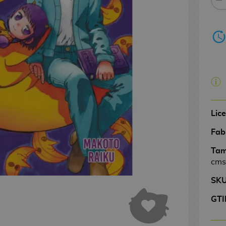
Lic
Fab
Tam
cms
SK
GTI