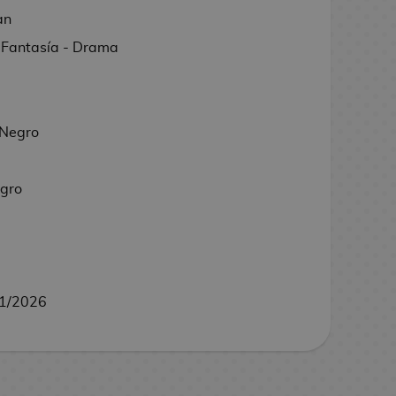
an
 Fantasía - Drama
 Negro
egro
1/2026