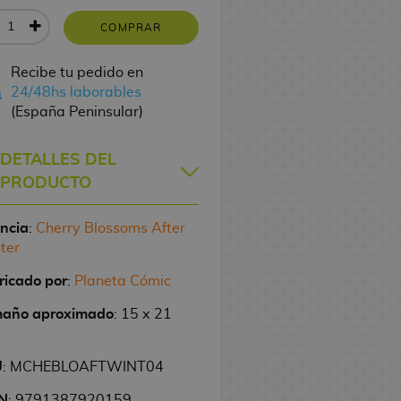
COMPRAR
Recibe tu pedido en
24/48hs laborables
(España Peninsular)
DETALLES DEL
PRODUCTO
encia
:
Cherry Blossoms After
ter
ricado por
:
Planeta Cómic
año aproximado
: 15 x 21
U
: MCHEBLOAFTWINT04
N
: 9791387920159