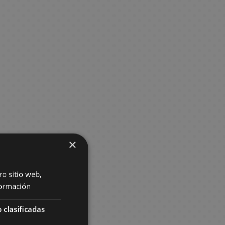
×
ro sitio web,
ormación
 clasificadas