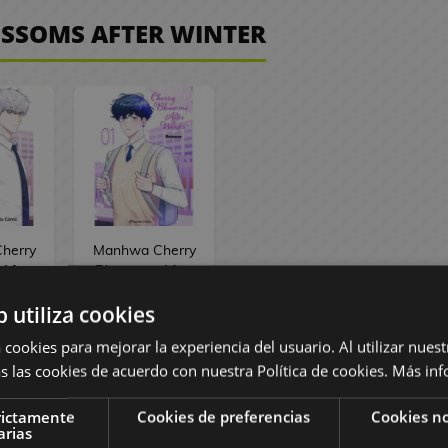
OSSOMS AFTER WINTER
herry
Manhwa Cherry
After
Blossoms After
#02
Winter #01
b utiliza cookies
 €
18,95 €
 €
18,00 €
 cookies para mejorar la experiencia del usuario. Al utilizar nuest
s las cookies de acuerdo con nuestra Política de cookies.
Más inf
R
PEDIR
rictamente
Cookies de preferencias
Cookies no
arias