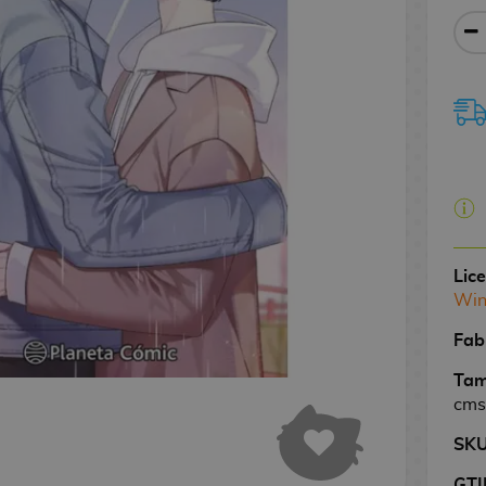
Lic
Win
Fab
Tam
cms
SK
GTI