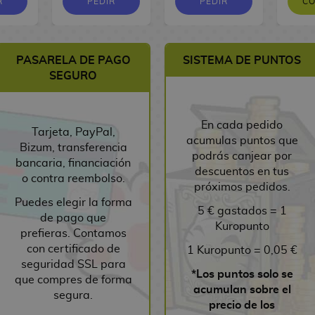
R
PEDIR
PEDIR
C
PASARELA DE PAGO
SISTEMA DE PUNTOS
SEGURO
En cada pedido
Tarjeta, PayPal,
acumulas puntos que
Bizum, transferencia
podrás canjear por
bancaria, financiación
descuentos en tus
o contra reembolso.
próximos pedidos.
Puedes elegir la forma
5 € gastados = 1
de pago que
Kuropunto
prefieras. Contamos
con certificado de
1 Kuropunto = 0,05 €
seguridad SSL para
*Los puntos solo se
que compres de forma
acumulan sobre el
segura.
precio de los