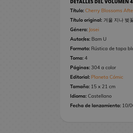
DETALLES DEL VOLUMEN 4
M
M
d
l
l
n
e
e
C
s
R
s
a
C
t
o
i
a
r
e
e
h
T
a
T
i
s
K
e
S
i
t
e
D
r
ó
Título:
Cherry Blossoms Afte
o
g
d
y
t
/
e
o
n
G
P
b
e
i
e
n
e
g
i
d
m
a
e
B
a
T
Título original:
겨울 지나 벚꽃 - 
m
g
-
e
u
r
F
t
r
e
r
a
s
i
i
r
o
o
s
V
o
a
M
l
j
a
Género:
Josei
i
i
s
l
n
a
c
/
j
y
/
s
F
J
a
u
M
a
s
g
e
d
o
e
n
R
O
u
s
C
Autor/es:
Bam U
Ú
i
o
g
c
o
r
E
u
s
e
s
y
e
é
f
e
e
n
R
Formato:
Rústica de tapa b
g
s
i
h
n
M
C
r
S
e
s
M
p
i
g
r
i
e
u
R
e
c
e
e
C
a
C
a
e
l
d
a
l
c
o
e
Tomo:
4
c
l
r
e
i
:
s
d
a
n
E
s
r
S
e
n
i
i
s
a
Páginas:
304 a color
o
o
a
g
T
A
e
r
g
d
F
i
e
l
g
c
n
l
M
s
j
s
a
h
n
r
t
a
i
u
e
M
ñ
a
a
a
a
e
Editorial:
Planeta Cómic
a
e
G
l
e
i
o
e
c
n
s
o
o
N
A
s
s
Tamaño:
15 x 21 cm
T
n
L
s
r
o
G
m
s
r
i
k
R
c
r
o
j
V
o
g
i
a
s
a
e
d
L
a
o
o
é
h
d
c
i
A
i
Idioma:
Castellano
m
a
b
n
d
t
e
l
D
n
p
i
e
h
n
p
d
Fecha de lanzamiento:
10/0
o
I
G
r
F
d
e
h
C
a
i
e
l
l
l
e
:
e
e
s
s
o
o
i
i
V
e
i
v
s
s
i
a
o
S
r
o
D
e
r
s
g
s
i
r
n
e
n
M
c
s
s
e
i
j
o
k
r
C
M
u
t
d
i
e
r
e
a
a
d
A
m
t
u
b