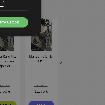
PTAR TODO
 Kaiju No.
Manga Kaiju No.
Manga Bastard!!
6 Edición
8 #16
(edicion 3 en 1)
special
#7
9,50 €
11,95 €
16,95 €
8,53 €
11,35 €
16,10 €