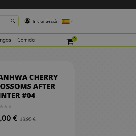
18,00 €
COMPRAR
K
Iniciar Sesión
0
ngas
Comida
ANHWA CHERRY
LOSSOMS AFTER
NTER #04
,00 €
18,95 €