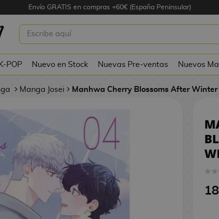
Envío GRATIS en compras +60€ (España Peninsular)
HERRY BLOSSOMS AFTER
04
 K-POP
Nuevo en Stock
Nuevas Pre-ventas
Nuevos Ma
nga
Manga Josei
Manhwa Cherry Blossoms After Winter
M
B
WI
18