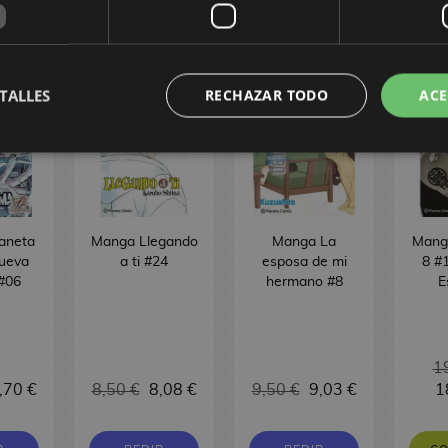
ÓMIC
TALLES
RECHAZAR TODO
ACE
laneta
Manga Llegando
Manga La
Manga
ueva
a ti #24
esposa de mi
8 #1
 #06
hermano #8
E
1
,70 €
8,50 €
8,08 €
9,50 €
9,03 €
1