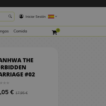
17,05 €
COMPRAR
K
Iniciar Sesión
0
ngas
Comida
ANHWA THE
ORBIDDEN
RRIAGE #02
,05 €
17,95 €