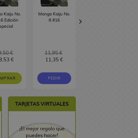
 Kaiju No.
Manga Kaiju No.
Manga Bastard!!
6 Edición
8 #16
(edicion 3 en 1)
special
#7
9,50 €
11,95 €
16,95 €
8,53 €
11,35 €
16,10 €
OMPRAR
PEDIR
PEDIR
TARJETAS VIRTUALES
¡El mejor regalo que
puedes hacer!