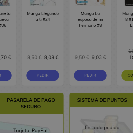
laneta
Manga Llegando
Manga La
Manga
ueva
a ti #24
esposa de mi
8 #1
 #06
hermano #8
E
1
,70 €
8,50 €
8,08 €
9,50 €
9,03 €
1
R
PEDIR
PEDIR
C
PASARELA DE PAGO
SISTEMA DE PUNTOS
SEGURO
En cada pedido
Tarjeta, PayPal,