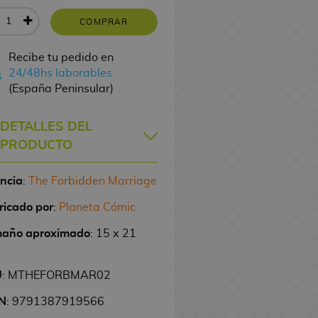
COMPRAR
Recibe tu pedido en
24/48hs laborables
(España Peninsular)
DETALLES DEL
PRODUCTO
encia
:
The Forbidden Marriage
ricado por
:
Planeta Cómic
año aproximado
: 15 x 21
U
: MTHEFORBMAR02
N
: 9791387919566