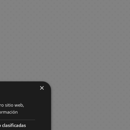
×
ro sitio web,
ormación
 clasificadas