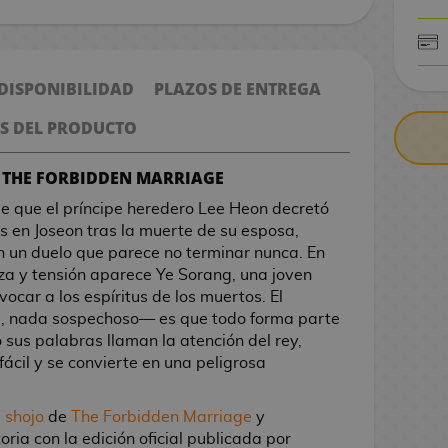
CONTRARE
 DISPONIBILIDAD
PLAZOS DE ENTREGA
S DEL PRODUCTO
E THE FORBIDDEN MARRIAGE
 que el príncipe heredero Lee Heon decretó
s en Joseon tras la muerte de su esposa,
n un duelo que parece no terminar nunca. En
eza y tensión aparece Ye Sorang, una joven
ocar a los espíritus de los muertos. El
, nada sospechoso— es que todo forma parte
sus palabras llaman la atención del rey,
 fácil y se convierte en una peligrosa
 shojo
de
The Forbidden Marriage
y
ria con la edición oficial publicada por