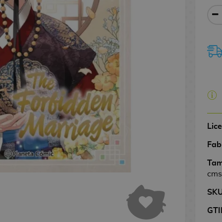
Lic
Fab
Tam
cms
SK
GTI