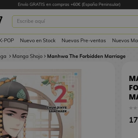
Envío GRATIS en compras +60€ (España Peninsular)
HE FORBIDDEN MARRIAGE #02
 K-POP
Nuevo en Stock
Nuevas Pre-ventas
Nuevos Ma
nga
Manga Shojo
Manhwa The Forbidden Marriage
M
F
MA
17