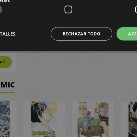
 The
den
 #01
TALLES
RECHAZAR TODO
ACE
 €
 €
AR
ÓMIC