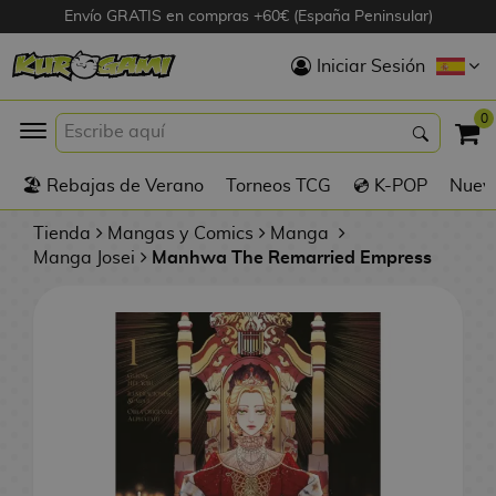
Envío GRATIS en compras +60€ (España Peninsular)
Hola
Iniciar Sesión
Figuras Anime
0
K
🏖️ Rebajas de Verano
Torneos TCG
💿 K-POP
Nuevo
Figuras
Videojuegos
Tienda
Mangas y Comics
Manga
Manga Josei
Manhwa The Remarried Empress
Figuras de Cine
D
Figuras por
i
Fabricante
g
i
R
m
D
TOP Colecciones
e
o
u