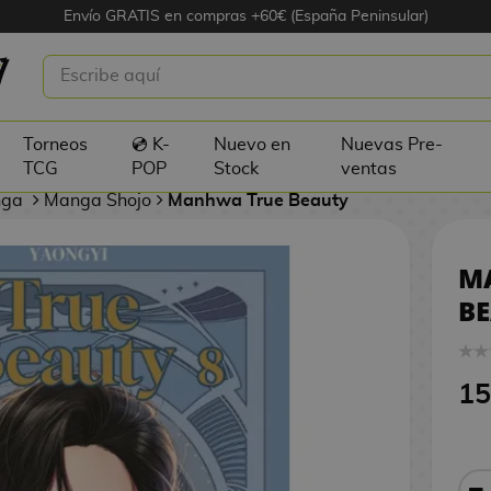
Envío GRATIS en compras +60€ (España Peninsular)
RUE BEAUTY #08
Torneos
💿 K-
Nuevo en
Nuevas Pre-
TCG
POP
Stock
ventas
nga
Manga Shojo
Manhwa True Beauty
M
BE
15