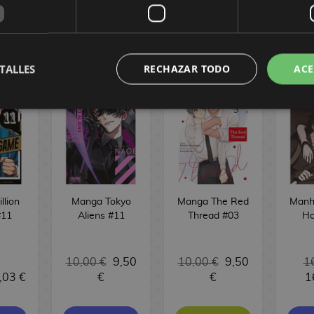
TORIAL
TALLES
RECHAZAR TODO
ACE
llion
Manga Tokyo
Manga The Red
Manh
#11
Aliens #11
Thread #03
Ho
10,00 €
9,50
10,00 €
9,50
1
,03 €
€
€
1