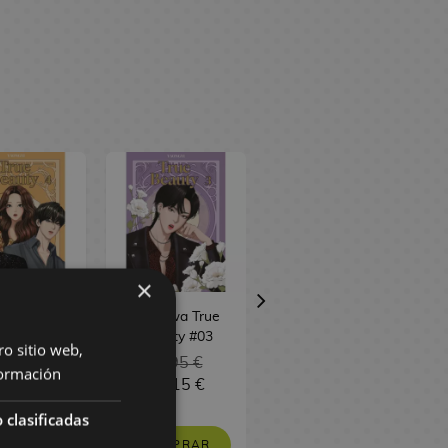
×
hwa True
Manhwa True
Manhwa True
auty #04
Beauty #03
Beauty #02
ro sitio web,
5,95 €
15,95 €
15,95 €
ormación
5,15 €
15,15 €
15,15 €
 clasificadas
OMPRAR
COMPRAR
COMPRAR