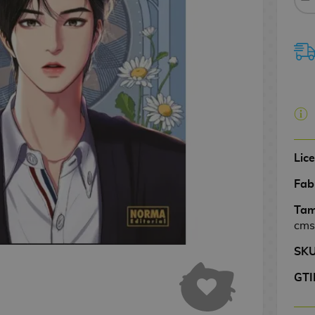
Lic
Fab
Tam
cms
SK
GTI