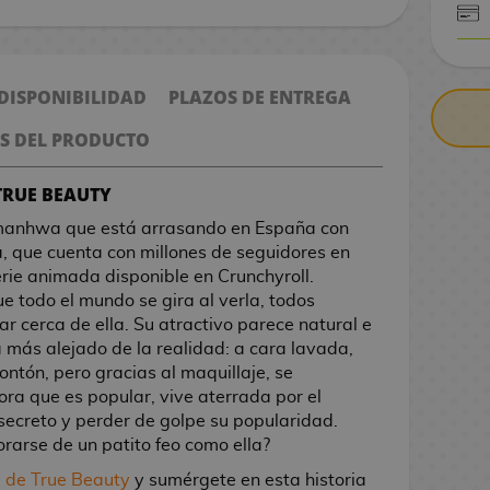
CONTRARE
 DISPONIBILIDAD
PLAZOS DE ENTREGA
S DEL PRODUCTO
 TRUE BEAUTY
manhwa que está arrasando en España con
za, que cuenta con millones de seguidores en
rie animada disponible en Crunchyroll.
ue todo el mundo se gira al verla, todos
ar cerca de ella. Su atractivo parece natural e
 más alejado de la realidad: a cara lavada,
ntón, pero gracias al maquillaje, se
ra que es popular, vive aterrada por el
ecreto y perder de golpe su popularidad.
rarse de un patito feo como ella?
de True Beauty
y sumérgete en esta historia