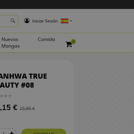
15,15 €
COMPRAR
K
Iniciar Sesión
Nuevos
Comida
0
Mangas
ANHWA TRUE
AUTY #08
,15 €
15,95 €