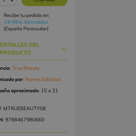
COMPRAR
Recibe tu pedido en
24/48hs laborables
(España Peninsular)
DETALLES DEL
PRODUCTO
encia
:
True Beauty
ricado por
:
Norma Editorial
año aproximado
: 15 x 21
U
: MTRUEBEAUTY08
N
: 9788467980660