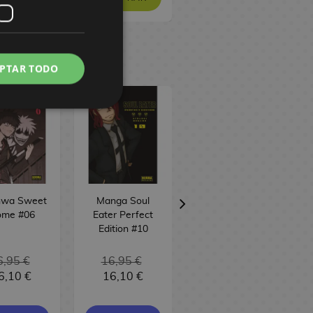
PTAR TODO
wa Sweet
Manga Soul
Manga Ruri
me #06
Eater Perfect
Dragon #04
Edition #10
6,95 €
16,95 €
6,10 €
16,10 €
9,00 €
8,55 €