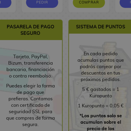
R
PEDIR
COMPRAR
PASARELA DE PAGO
SISTEMA DE PUNTOS
SEGURO
En cada pedido
Tarjeta, PayPal,
acumulas puntos que
Bizum, transferencia
podrás canjear por
bancaria, financiación
descuentos en tus
o contra reembolso.
próximos pedidos.
Puedes elegir la forma
5 € gastados = 1
de pago que
Kuropunto
prefieras. Contamos
con certificado de
1 Kuropunto = 0,05 €
seguridad SSL para
*Los puntos solo se
que compres de forma
acumulan sobre el
segura.
precio de los