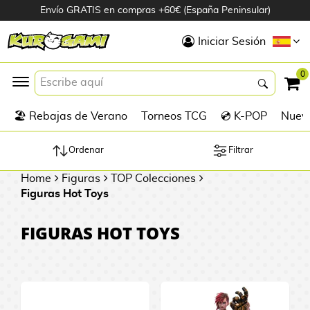
Envío GRATIS en compras +60€ (España Peninsular)
Hola
Iniciar Sesión
Figuras Anime
0
K
🏖️ Rebajas de Verano
Torneos TCG
💿 K-POP
Nuevo
Figuras
Videojuegos
Ordenar
Filtrar
Home
Figuras
TOP Colecciones
Figuras de Cine
Figuras Hot Toys
D
Figuras por
FIGURAS HOT TOYS
i
Fabricante
g
i
R
m
D
TOP Colecciones
e
o
u