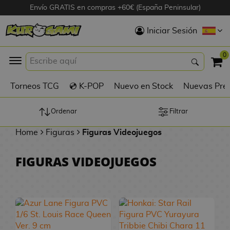
Envío GRATIS en compras +60€ (España Peninsular)
Hola
Iniciar Sesión
Figuras Anime
0
K
Torneos TCG
💿 K-POP
Nuevo en Stock
Nuevas Pre
Figuras
Videojuegos
Ordenar
Filtrar
Home
Figuras
Figuras Videojuegos
Figuras de Cine
FIGURAS VIDEOJUEGOS
D
Figuras por
i
Fabricante
g
i
R
m
D
TOP Colecciones
e
o
u