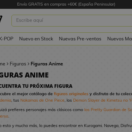
Envío GRATIS en compras +60€ (España Peninsular)
 K-POP
Nuevo en Stock
Nuevas Pre-ventas
Nuevos Ma
me
Figuras
Figuras Anime
IGURAS ANIME
CUENTRA TU PRÓXIMA FIGURA
cubre el mejor catálogo de
figuras originales
y disfruta de tu colec
demia
, tus
Nakamas de One Piece
, los
Demon Slayer de Kimetsu no Y
uizá prefieres personajes más clásicos como
las Pretty Guardian de S
verso
.
o esto y mucho más, lo puedes encontrar en Kurogami. Navega, Disfruta