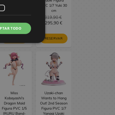
Figure Seasonal
Table Figura
Maomao
PVC 1/7 Yuki 30
Jiangshi 21 cm
cm
34,90 €
319,90 €
29,90 €
295,90 €
PTAR TODO
RESERVAR
RESERVAR
Miss
Uzaki-chan
Kobayashi's
Wants to Hang
Dragon Maid
Out! 2nd Season
Figura PVC 1/5
Figura PVC 1/7
IRURU Band-
Yanagi Uzaki