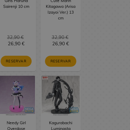
Girls Haruna
Cute Marin
Sairenji 10 cm
Kitagawa (Arisa
Izayoi Ver.) 13
cm
32,90 €
32,90 €
26,90 €
26,90 €
RESERVAR
RESERVAR
Needy Girl
Kagurabachi
Overdose
Luminasta