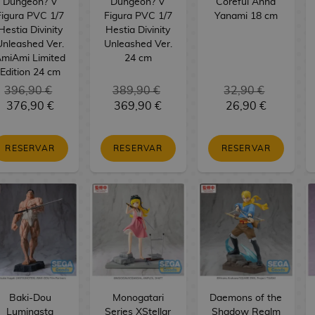
Dungeon? V
Dungeon? V
Coreful Anna
Figura PVC 1/7
Figura PVC 1/7
Yanami 18 cm
Hestia Divinity
Hestia Divinity
Unleashed Ver.
Unleashed Ver.
miAmi Limited
24 cm
Edition 24 cm
396,90 €
389,90 €
32,90 €
376,90 €
369,90 €
26,90 €
RESERVAR
RESERVAR
RESERVAR
Baki-Dou
Monogatari
Daemons of the
Luminasta
Series XStellar
Shadow Realm