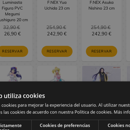
Luminasta
F:NEX Yua
F:NEX Asuka
Figura PVC
Uchida 23 cm
Nishino 23 cm
Megumi
ushiguro 20 cm
32,90 €
254,90 €
254,90 €
26,90 €
242,90 €
242,90 €
RESERVAR
RESERVAR
RESERVAR
b utiliza cookies
 cookies para mejorar la experiencia del usuario. Al utilizar nuest
s las cookies de acuerdo con nuestra Política de cookies.
Más inf
oveLive! Figura
LoveLive! Figura
The Apothecary
PVC Nozomi
PVC Eli Ayase
Diaries Figura
rictamente
Cookies de preferencias
Cookies no
Tojo Bokutachi
Bokutachi wa
PVC BRILLIANT
arias