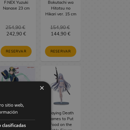
F:NEX Yuzuki
Bokutachi wa
Nanase 23 cm
Hitotsu no
Hikari ver. 15 cm
254,90 €
154,90 €
242,90 €
144,90 €
RESERVAR
RESERVAR
×
ro sitio web,
ormación
The Apothecary
Playing Death
Diaries Figura
Games to Put
 clasificadas
PVC BRILLIANT
Food on the