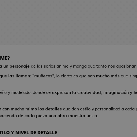
IME?
 a un personaje
de las series anime y manga que tanto nos apasionan
que las llaman: "muñecos"
, lo cierto es que
son mucho más
que sim
seño y modelado, donde se
expresan la creatividad, imaginación y ha
n con mucho mimo los detalles
que dan estilo y personalidad a cada 
haciendo de cada pieza una obra maestra
única.
ILO Y NIVEL DE DETALLE