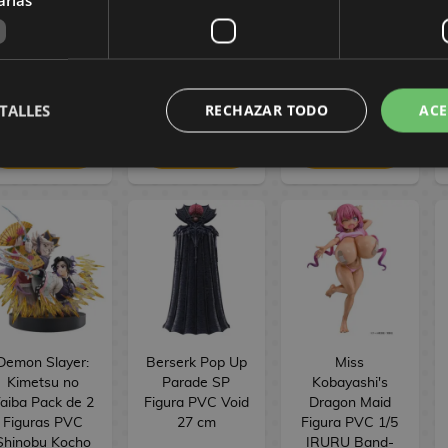
wa Hitotsu no
Hitotsu no
Figure Seasonal
ikari ver. 16 cm
Hikari ver. 17 cm
Jinshi Nine-
tailed fox 23 cm
154,90 €
154,90 €
34,90 €
144,90 €
144,90 €
29,90 €
TALLES
RECHAZAR TODO
ACE
RESERVAR
RESERVAR
RESERVAR
Demon Slayer:
Berserk Pop Up
Miss
Kimetsu no
Parade SP
Kobayashi's
aiba Pack de 2
Figura PVC Void
Dragon Maid
Figuras PVC
27 cm
Figura PVC 1/5
Shinobu Kocho
IRURU Band-