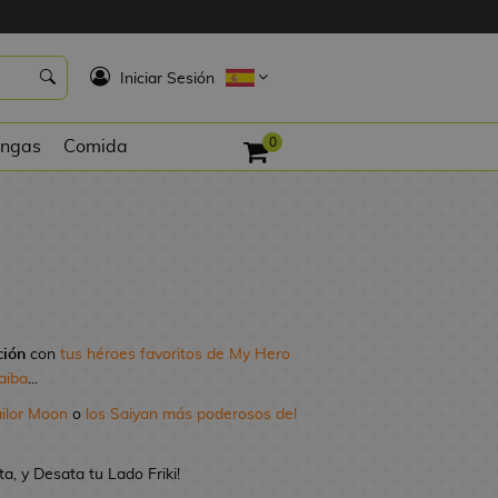
K
Iniciar Sesión
0
ngas
Comida
ción
con
tus héroes favoritos de My Hero
aiba
...
ailor Moon
o
los Saiyan más poderosos del
, y Desata tu Lado Friki!