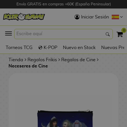
Envío GRATIS en compras +60€ (España Peninsular)
Hola
Iniciar Sesión
Figuras Anime
0
K
Torneos TCG
💿 K-POP
Nuevo en Stock
Nuevas Pre
Figuras
Videojuegos
Tienda
Regalos Frikis
Regalos de Cine
Neceseres de Cine
Figuras de Cine
D
Figuras por
i
Fabricante
g
i
R
m
D
TOP Colecciones
e
o
u