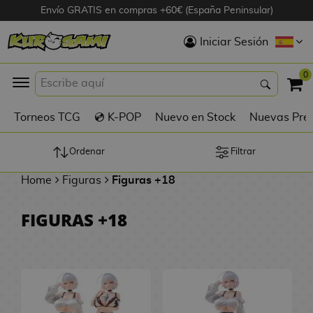
Envío GRATIS en compras +60€ (España Peninsular)
Hola
Iniciar Sesión
Figuras Anime
0
K
Torneos TCG
💿 K-POP
Nuevo en Stock
Nuevas Pre
Figuras
Videojuegos
Ordenar
Filtrar
Home
Figuras
Figuras +18
Figuras de Cine
FIGURAS +18
D
Figuras por
i
Fabricante
g
i
R
m
D
TOP Colecciones
e
o
u