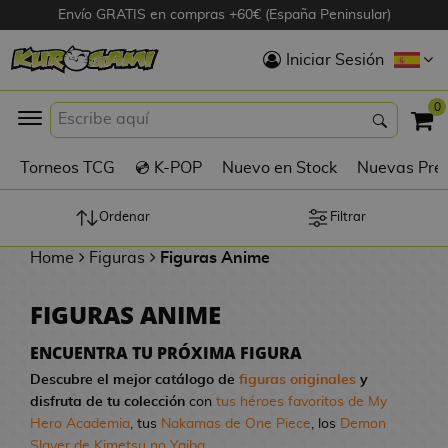
Envío GRATIS en compras +60€ (España Peninsular)
Hola
Iniciar Sesión
Figuras Anime
0
K
Torneos TCG
💿 K-POP
Nuevo en Stock
Nuevas Pre
Figuras
Videojuegos
Ordenar
Filtrar
Home
Figuras
Figuras Anime
Figuras de Cine
FIGURAS ANIME
D
Figuras por
i
Fabricante
ENCUENTRA TU PRÓXIMA FIGURA
g
Descubre el mejor catálogo de
figuras originales
y
i
disfruta de tu colección
con
tus héroes favoritos de My
R
m
D
TOP Colecciones
Hero Academia
, tus
Nakamas de One Piece
, los
Demon
e
o
u
Slayer de Kimetsu no Yaiba
...