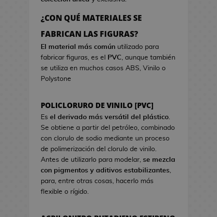
a
r
o
e
d
c
s
¿CON QUÉ MATERIALES SE
o
i
d
B
FABRICAN LAS FIGURAS?
k
s
e
o
a
t
El material más común
utilizado para
V
l
w
fabricar figuras, es el
PVC
, aunque también
i
s
a
se utiliza en muchos casos ABS, Vinilo o
d
a
Polystone
e
s
o
d
j
POLICLORURO DE VINILO [PVC]
e
u
C
Es
el derivado más versátil del plástico
.
e
i
Se obtiene a partir del petróleo, combinado
g
n
con clorulo de sodio mediante un proceso
o
e
de polimerización del clorulo de vinilo.
s
Antes de utilizarlo para modelar,
se mezcla
G
con pigmentos y aditivos estabilizantes
,
J
o
para, entre otras cosas, hacerlo más
a
r
flexible o rígido.
r
r
r
o