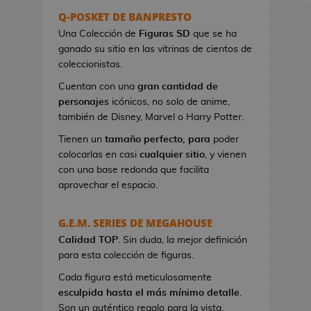
s
Q-POSKET DE BANPRESTO
e
Una Colección de
Figuras SD
que se ha
r
ganado su sitio en las vitrinas de cientos de
e
coleccionistas.
s
Cuentan con una
gran cantidad de
d
personajes
icónicos, no solo de anime,
e
también de Disney, Marvel o Harry Potter.
V
i
Tienen un
tamaño perfecto, para
poder
d
colocarlas en casi
cualquier sitio
, y vienen
e
con una base redonda que facilita
o
aprovechar el espacio.
j
u
G.E.M. SERIES DE MEGAHOUSE
e
Calidad TOP
g
. Sin duda, la mejor definición
para esta colección de figuras.
o
s
Cada figura está meticulosamente
esculpida hasta el más mínimo detalle
.
B
Son un auténtico regalo para la vista.