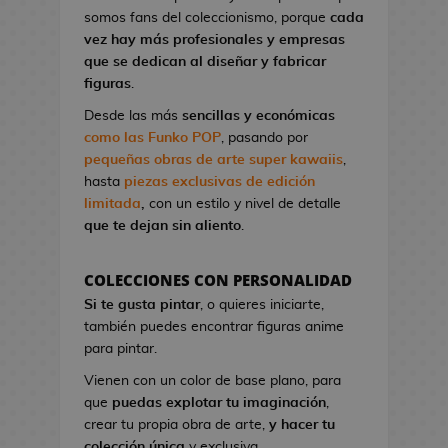
l
a
I
G
somos fans del coleccionismo, porque
cada
o
o
t
r
a
vez hay más profesionales y empresas
n
A
o
o
K
que se dedican al diseñar y fabricar
d
n
n
n
i
figuras
.
e
i
d
S
l
V
m
Desde las más
sencillas y económicas
e
t
l
i
e
como las Funko POP
, pasando por
C
u
!
d
pequeñas obras de arte super kawaiis
,
i
d
e
hasta
piezas exclusivas de edición
n
M
i
o
limitada
,
con un estilo y nivel de detalle
e
a
o
j
que te dejan sin aliento
.
n
s
u
P
g
e
i
F
a
COLECCIONES CON PERSONALIDAD
g
n
i
B
Si te gusta pintar
, o quieres iniciarte,
o
e
g
l
también puedes encontrar figuras anime
s
s
u
u
para pintar.
d
r
e
G
e
Vienen con un color de base plano, para
a
E
o
C
que
puedas explotar tu imaginación
,
s
x
r
i
crear tu propia obra de arte,
y hacer tu
K
o
r
n
colección única
y exclusiva.