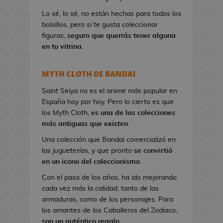
a
Lo sé, lo sé, no están hechas para todos los
n
bolsillos, pero si te gusta coleccionar
d
figuras,
seguro que querrás tener alguna
o
en tu vitrina
.
l
e
r
MYTH CLOTH DE BANDAI
a
s
Saint Seiya no es el anime más popular en
d
España hoy por hoy. Pero lo cierto es que
e
los Myth Cloth,
es una de las colecciones
V
más antiguas que existen
.
i
Una colección que Bandai comercializó en
d
las jugueterías, y que pronto
se convirtió
e
en un icono del coleccionismo
.
o
Con el paso de los años, ha ido mejorando
j
cada vez más la calidad, tanto de las
u
armaduras, como de los personajes. Para
e
los amantes de los Caballeros del Zodiaco,
g
son un auténtico regalo
.
o