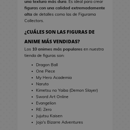
una textura más dura
. Es ideal para crear
s
i
figuras con una calidad extremadamente
d
n
alta
de detalles como las de Figurama
e
e
Collectors.
V
i
¿CUÁLES SON LAS FIGURAS DE
T
d
o
ANIME MÁS VENDIDAS?
e
a
o
Los
10 animes más populares
en nuestra
l
j
tienda de figuras son:
l
u
a
Dragon Ball
e
s
One Piece
g
d
My Hero Academia
o
e
Naruto
s
C
Kimetsu no Yaiba (Demon Slayer)
i
Sword Art Online
E
n
Evangelion
s
e
RE: Zero
t
Jujutsu Kaisen
u
J
Jojo's Bizarre Adventures
c
a