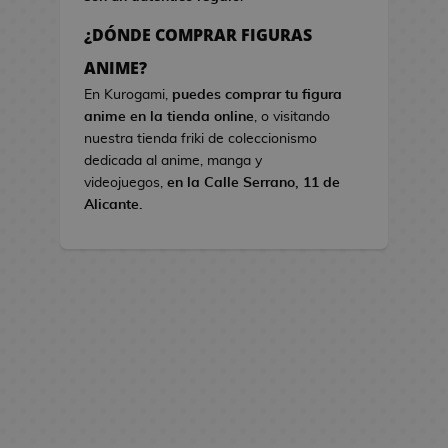
s
¿DÓNDE COMPRAR FIGURAS
B
ANIME?
o
En Kurogami,
puedes comprar tu figura
l
anime en la tienda online
, o visitando
s
nuestra tienda friki de coleccionismo
o
dedicada al anime, manga y
s
videojuegos,
en la Calle Serrano, 11 de
d
Alicante.
e
V
i
d
e
o
j
u
e
g
o