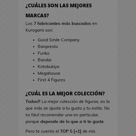
h
r
¿CUÁLES SON LAS MEJORES
e
r
s
MARCAS?
a
d
s
Los
7 fabricantes más buscados
en
e
d
Kurogami son:
V
e
Good Smile Company
i
C
Banpresto
d
i
Funko
e
n
Bandai
o
e
Kotobukiya
j
Megahouse
u
B
First 4 Figures
e
o
g
l
¿CUÁL ES LA MEJOR COLECCIÓN?
o
s
s
Todas!!
La mejor colección de figuras, es la
d
que más se ajuste a tu gusto y tu estilo. No
e
L
es fácil recomendar una en particular,
C
i
porque
depende de lo que a ti te guste
.
i
b
n
Pero te cuento el
TOP 5 [+1]
de mis
r
e