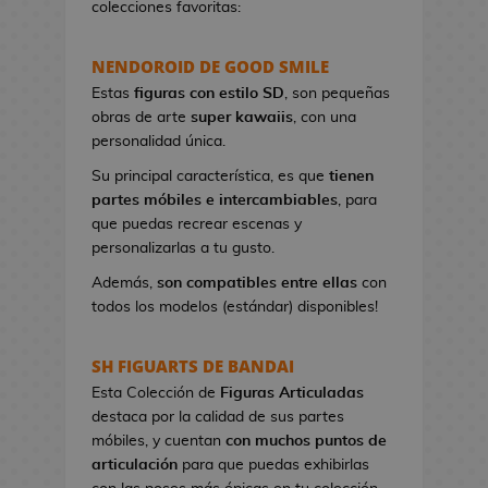
colecciones favoritas:
e
t
NENDOROID DE GOOD SMILE
a
s
Estas
figuras con estilo SD
, son pequeñas
d
obras de arte
super kawaiis
, con una
e
personalidad única.
V
Su principal característica, es que
tienen
i
partes móbiles e intercambiables
, para
d
que puedas recrear escenas y
e
personalizarlas a tu gusto.
o
j
Además,
son compatibles entre ellas
con
u
todos los modelos (estándar) disponibles!
e
g
SH FIGUARTS DE BANDAI
o
Esta Colección de
Figuras Articuladas
s
destaca por la calidad de sus partes
móbiles, y cuentan
con muchos puntos de
P
articulación
para que puedas exhibirlas
i