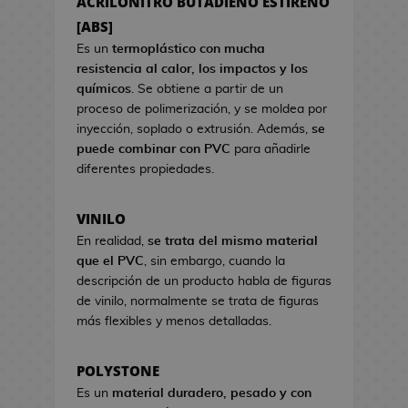
ACRILONITRO BUTADIENO ESTIRENO
a
s
s
[ABS]
d
d
e
Es un
termoplástico con mucha
e
C
resistencia al calor, los impactos y los
V
i
químicos
. Se obtiene a partir de un
i
n
proceso de polimerización, y se moldea por
d
e
inyección, soplado o extrusión. Además,
se
e
puede combinar con PVC
para añadirle
o
S
diferentes propiedades.
j
e
u
t
VINILO
e
s
g
En realidad,
se trata del mismo material
R
o
que el PVC
, sin embargo, cuando la
e
s
descripción de un producto habla de figuras
g
de vinilo, normalmente se trata de figuras
a
H
más flexibles y menos detalladas.
l
u
o
c
d
POLYSTONE
h
e
Es un
material duradero, pesado y con
a
C