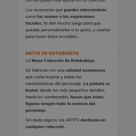
con las poses más épicas en tu colección.
n
e
Los accesorios que
puedes intercambiar
,
s
como
las manos o las expresiones
d
faciales
, te dan mucho juego para que
e
puedas personalizarlas a tu gusto, y usarlas
V
para hacer fotos increíbles.
i
d
ARTFX DE KOTOBUKIYA
e
La
Mejor Colección
de Kotobukiya
.
o
j
Se fabrican con una
calidad asombrosa
,
u
que cuida la pose y todas las
e
características del personaje.
La pintura es
g
brutal
, desde los más pequeños detalles,
o
hasta los sombreados,
hacen que estas
s
figuras tengan toda la esencia del
personaje
.
N
Sin duda alguna, las ARTFX
destacan en
e
cualquier colección
.
c
e