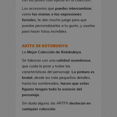
con las poses más épicas en tu colección.
n
e
Los accesorios que
puedes intercambiar
,
s
como
las manos o las expresiones
d
faciales
, te dan mucho juego para que
e
puedas personalizarlas a tu gusto, y usarlas
V
para hacer fotos increíbles.
i
d
ARTFX DE KOTOBUKIYA
e
La
Mejor Colección
de Kotobukiya
.
o
j
Se fabrican con una
calidad asombrosa
,
u
que cuida la pose y todas las
e
características del personaje.
La pintura es
g
brutal
, desde los más pequeños detalles,
o
hasta los sombreados,
hacen que estas
s
figuras tengan toda la esencia del
personaje
.
N
Sin duda alguna, las ARTFX
destacan en
e
cualquier colección
.
c
e