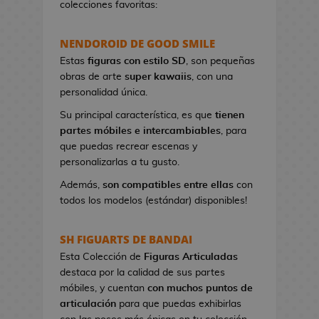
colecciones favoritas:
e
t
NENDOROID DE GOOD SMILE
a
s
Estas
figuras con estilo SD
, son pequeñas
d
obras de arte
super kawaiis
, con una
e
personalidad única.
V
Su principal característica, es que
tienen
i
partes móbiles e intercambiables
, para
d
que puedas recrear escenas y
e
personalizarlas a tu gusto.
o
j
Además,
son compatibles entre ellas
con
u
todos los modelos (estándar) disponibles!
e
g
SH FIGUARTS DE BANDAI
o
Esta Colección de
Figuras Articuladas
s
destaca por la calidad de sus partes
móbiles, y cuentan
con muchos puntos de
P
articulación
para que puedas exhibirlas
i