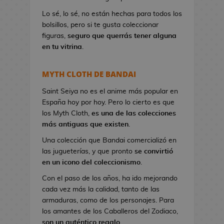
a
Lo sé, lo sé, no están hechas para todos los
n
bolsillos, pero si te gusta coleccionar
d
figuras,
seguro que querrás tener alguna
o
en tu vitrina
.
l
e
r
MYTH CLOTH DE BANDAI
a
s
Saint Seiya no es el anime más popular en
d
España hoy por hoy. Pero lo cierto es que
e
los Myth Cloth,
es una de las colecciones
V
más antiguas que existen
.
i
Una colección que Bandai comercializó en
d
las jugueterías, y que pronto
se convirtió
e
en un icono del coleccionismo
.
o
Con el paso de los años, ha ido mejorando
j
cada vez más la calidad, tanto de las
u
armaduras, como de los personajes. Para
e
los amantes de los Caballeros del Zodiaco,
g
son un auténtico regalo
.
o