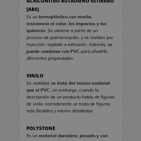
ACRILONITRO BUTADIENO ESTIRENO
a
s
s
[ABS]
d
d
e
Es un
termoplástico con mucha
e
C
resistencia al calor, los impactos y los
V
i
químicos
. Se obtiene a partir de un
i
n
proceso de polimerización, y se moldea por
d
e
inyección, soplado o extrusión. Además,
se
e
puede combinar con PVC
para añadirle
o
S
diferentes propiedades.
j
e
u
t
VINILO
e
s
g
En realidad,
se trata del mismo material
R
o
que el PVC
, sin embargo, cuando la
e
s
descripción de un producto habla de figuras
g
de vinilo, normalmente se trata de figuras
a
H
más flexibles y menos detalladas.
l
u
o
c
d
POLYSTONE
h
e
Es un
material duradero, pesado y con
a
C