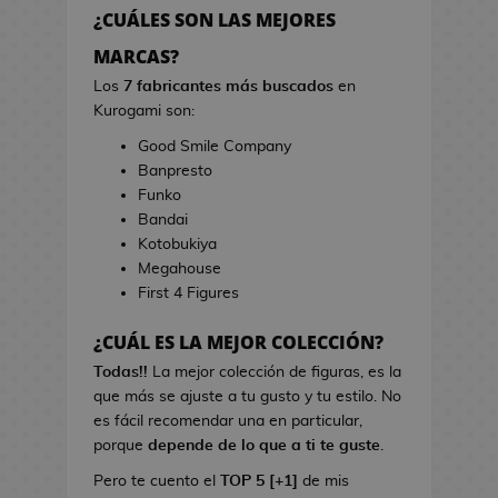
h
r
¿CUÁLES SON LAS MEJORES
e
r
s
MARCAS?
a
d
s
Los
7 fabricantes más buscados
en
e
d
Kurogami son:
V
e
Good Smile Company
i
C
Banpresto
d
i
Funko
e
n
Bandai
o
e
Kotobukiya
j
Megahouse
u
B
First 4 Figures
e
o
g
l
¿CUÁL ES LA MEJOR COLECCIÓN?
o
s
s
Todas!!
La mejor colección de figuras, es la
d
que más se ajuste a tu gusto y tu estilo. No
e
L
es fácil recomendar una en particular,
C
i
porque
depende de lo que a ti te guste
.
i
b
n
Pero te cuento el
TOP 5 [+1]
de mis
r
e