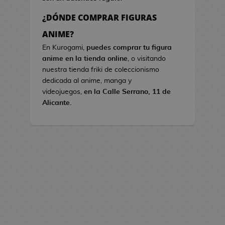
s
¿DÓNDE COMPRAR FIGURAS
B
ANIME?
o
En Kurogami,
puedes comprar tu figura
l
anime en la tienda online
, o visitando
s
nuestra tienda friki de coleccionismo
o
dedicada al anime, manga y
s
videojuegos,
en la Calle Serrano, 11 de
d
Alicante.
e
V
i
d
e
o
j
u
e
g
o