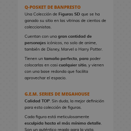
s
Q-POSKET DE BANPRESTO
e
Una Colección de
Figuras SD
que se ha
r
ganado su sitio en las vitrinas de cientos de
e
coleccionistas.
s
Cuentan con una
gran cantidad de
d
personajes
icónicos, no solo de anime,
e
también de Disney, Marvel o Harry Potter.
V
i
Tienen un
tamaño perfecto, para
poder
d
colocarlas en casi
cualquier sitio
, y vienen
e
con una base redonda que facilita
o
aprovechar el espacio.
j
u
G.E.M. SERIES DE MEGAHOUSE
e
Calidad TOP
g
. Sin duda, la mejor definición
para esta colección de figuras.
o
s
Cada figura está meticulosamente
esculpida hasta el más mínimo detalle
.
B
Son un auténtico regalo para la vista.