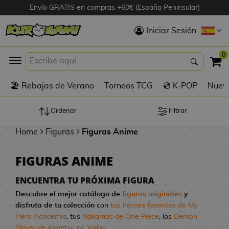
Envío GRATIS en compras +60€ (España Peninsular)
Hola
Iniciar Sesión
Figuras Anime
0
K
🏖️ Rebajas de Verano
Torneos TCG
💿 K-POP
Nuevo
Figuras
Videojuegos
Ordenar
Filtrar
Home
Figuras
Figuras Anime
Figuras de Cine
FIGURAS ANIME
D
Figuras por
i
Fabricante
ENCUENTRA TU PRÓXIMA FIGURA
g
Descubre el mejor catálogo de
figuras originales
y
i
disfruta de tu colección
con
tus héroes favoritos de My
R
m
D
TOP Colecciones
Hero Academia
, tus
Nakamas de One Piece
, los
Demon
e
o
u
Slayer de Kimetsu no Yaiba
...