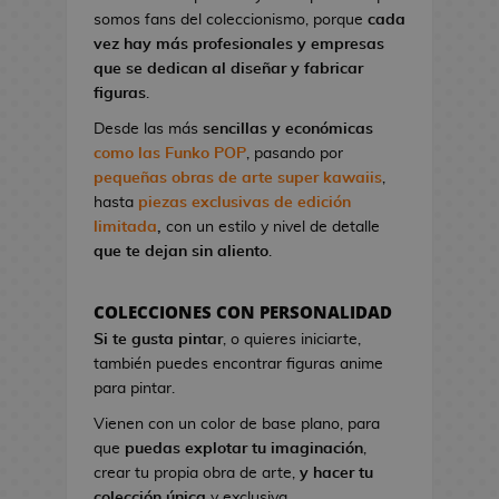
l
a
I
G
somos fans del coleccionismo, porque
cada
o
o
t
r
a
vez hay más profesionales y empresas
n
A
o
o
K
que se dedican al diseñar y fabricar
d
n
n
n
i
figuras
.
e
i
d
S
l
V
m
Desde las más
sencillas y económicas
e
t
l
i
e
como las Funko POP
, pasando por
C
u
!
d
pequeñas obras de arte super kawaiis
,
i
d
e
hasta
piezas exclusivas de edición
n
M
i
o
limitada
,
con un estilo y nivel de detalle
e
a
o
j
que te dejan sin aliento
.
n
s
u
P
g
e
i
F
a
COLECCIONES CON PERSONALIDAD
g
n
i
B
Si te gusta pintar
, o quieres iniciarte,
o
e
g
l
también puedes encontrar figuras anime
s
s
u
u
para pintar.
d
r
e
G
e
Vienen con un color de base plano, para
a
E
o
C
que
puedas explotar tu imaginación
,
s
x
r
i
crear tu propia obra de arte,
y hacer tu
K
o
r
n
colección única
y exclusiva.