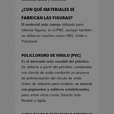
a
r
o
e
d
c
s
¿CON QUÉ MATERIALES SE
o
i
d
B
FABRICAN LAS FIGURAS?
k
s
e
o
a
t
El material más común
utilizado para
V
l
w
fabricar figuras, es el
PVC
, aunque también
i
s
a
se utiliza en muchos casos ABS, Vinilo o
d
a
Polystone
e
s
o
d
j
POLICLORURO DE VINILO [PVC]
e
u
C
Es
el derivado más versátil del plástico
.
e
i
Se obtiene a partir del petróleo, combinado
g
n
con clorulo de sodio mediante un proceso
o
e
de polimerización del clorulo de vinilo.
s
Antes de utilizarlo para modelar,
se mezcla
G
con pigmentos y aditivos estabilizantes
,
J
o
para, entre otras cosas, hacerlo más
a
r
flexible o rígido.
r
r
r
o