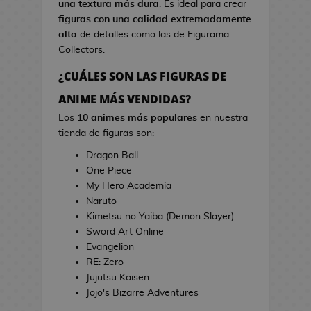
una textura más dura
. Es ideal para crear
s
i
figuras con una calidad extremadamente
d
n
alta
de detalles como las de Figurama
e
e
Collectors.
V
i
¿CUÁLES SON LAS FIGURAS DE
T
d
o
ANIME MÁS VENDIDAS?
e
a
o
Los
10 animes más populares
en nuestra
l
j
tienda de figuras son:
l
u
a
Dragon Ball
e
s
One Piece
g
d
My Hero Academia
o
e
Naruto
s
C
Kimetsu no Yaiba (Demon Slayer)
i
Sword Art Online
E
n
Evangelion
s
e
RE: Zero
t
Jujutsu Kaisen
u
J
Jojo's Bizarre Adventures
c
a