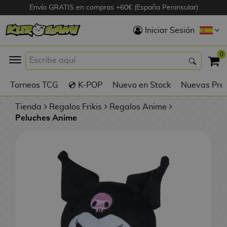
Envío GRATIS en compras +60€ (España Peninsular)
Hola
Iniciar Sesión
Figuras Anime
0
K
Torneos TCG
💿 K-POP
Nuevo en Stock
Nuevas Pre
Figuras
Videojuegos
Tienda
Regalos Frikis
Regalos Anime
Peluches Anime
Figuras de Cine
D
Figuras por
i
Fabricante
g
i
R
m
D
TOP Colecciones
e
o
u