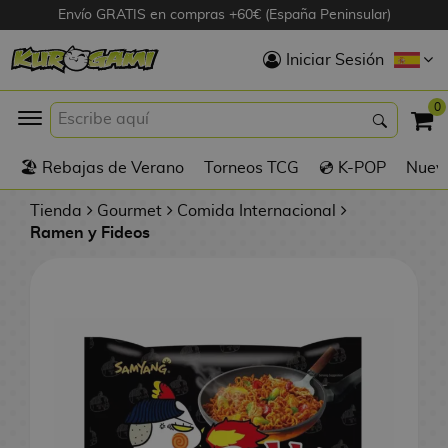
Envío GRATIS en compras +60€ (España Peninsular)
Hola
Iniciar Sesión
Figuras Anime
0
K
🏖️ Rebajas de Verano
Torneos TCG
💿 K-POP
Nuevo
Figuras
Videojuegos
Tienda
Gourmet
Comida Internacional
Ramen y Fideos
Figuras de Cine
D
Figuras por
i
Fabricante
g
i
R
m
D
TOP Colecciones
e
o
u