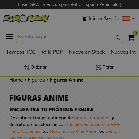
Envío GRATIS en compras +60€ (España Peninsular)
Hola
Iniciar Sesión
Figuras Anime
0
K
Torneos TCG
💿 K-POP
Nuevo en Stock
Nuevas Pre
Figuras
Videojuegos
Ordenar
Filtrar
Home
Figuras
Figuras Anime
Figuras de Cine
FIGURAS ANIME
D
Figuras por
i
Fabricante
ENCUENTRA TU PRÓXIMA FIGURA
g
Descubre el mejor catálogo de
figuras originales
y
i
disfruta de tu colección
con
tus héroes favoritos de My
R
m
D
TOP Colecciones
Hero Academia
, tus
Nakamas de One Piece
, los
Demon
e
o
u
Slayer de Kimetsu no Yaiba
...