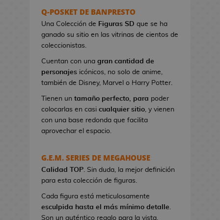
s
Q-POSKET DE BANPRESTO
e
Una Colección de
Figuras SD
que se ha
r
ganado su sitio en las vitrinas de cientos de
e
coleccionistas.
s
Cuentan con una
gran cantidad de
d
personajes
icónicos, no solo de anime,
e
también de Disney, Marvel o Harry Potter.
V
i
Tienen un
tamaño perfecto, para
poder
d
colocarlas en casi
cualquier sitio
, y vienen
e
con una base redonda que facilita
o
aprovechar el espacio.
j
u
G.E.M. SERIES DE MEGAHOUSE
e
Calidad TOP
g
. Sin duda, la mejor definición
para esta colección de figuras.
o
s
Cada figura está meticulosamente
esculpida hasta el más mínimo detalle
.
B
Son un auténtico regalo para la vista.