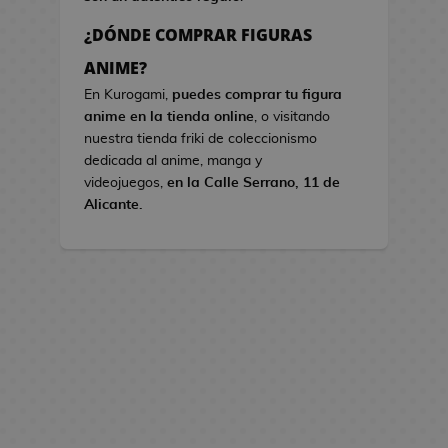
s
¿DÓNDE COMPRAR FIGURAS
B
ANIME?
o
En Kurogami,
puedes comprar tu figura
l
anime en la tienda online
, o visitando
s
nuestra tienda friki de coleccionismo
o
dedicada al anime, manga y
s
videojuegos,
en la Calle Serrano, 11 de
d
Alicante.
e
V
i
d
e
o
j
u
e
g
o