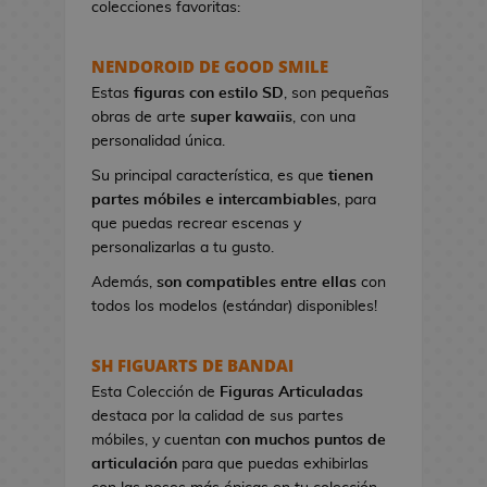
colecciones favoritas:
e
t
NENDOROID DE GOOD SMILE
a
s
Estas
figuras con estilo SD
, son pequeñas
d
obras de arte
super kawaiis
, con una
e
personalidad única.
V
Su principal característica, es que
tienen
i
partes móbiles e intercambiables
, para
d
que puedas recrear escenas y
e
personalizarlas a tu gusto.
o
j
Además,
son compatibles entre ellas
con
u
todos los modelos (estándar) disponibles!
e
g
SH FIGUARTS DE BANDAI
o
Esta Colección de
Figuras Articuladas
s
destaca por la calidad de sus partes
móbiles, y cuentan
con muchos puntos de
P
articulación
para que puedas exhibirlas
i