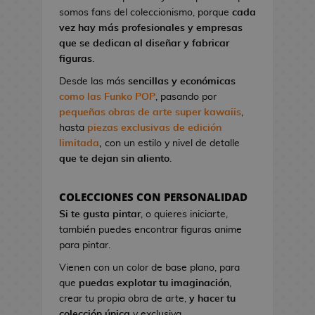
l
a
I
G
somos fans del coleccionismo, porque
cada
o
o
t
r
a
vez hay más profesionales y empresas
n
A
o
o
K
que se dedican al diseñar y fabricar
d
n
n
n
i
figuras
.
e
i
d
S
l
V
m
Desde las más
sencillas y económicas
e
t
l
i
e
como las Funko POP
, pasando por
C
u
!
d
pequeñas obras de arte super kawaiis
,
i
d
e
hasta
piezas exclusivas de edición
n
M
i
o
limitada
,
con un estilo y nivel de detalle
e
a
o
j
que te dejan sin aliento
.
n
s
u
P
g
e
i
F
a
COLECCIONES CON PERSONALIDAD
g
n
i
B
Si te gusta pintar
, o quieres iniciarte,
o
e
g
l
también puedes encontrar figuras anime
s
s
u
u
para pintar.
d
r
e
G
e
Vienen con un color de base plano, para
a
E
o
C
que
puedas explotar tu imaginación
,
s
x
r
i
crear tu propia obra de arte,
y hacer tu
K
o
r
n
colección única
y exclusiva.