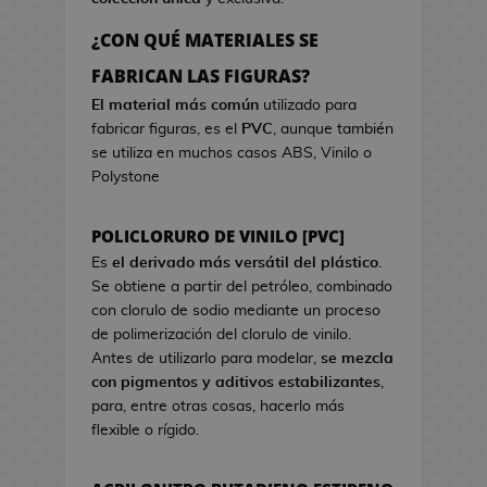
a
r
o
e
d
c
s
¿CON QUÉ MATERIALES SE
o
i
d
B
FABRICAN LAS FIGURAS?
k
s
e
o
a
t
El material más común
utilizado para
V
l
w
fabricar figuras, es el
PVC
, aunque también
i
s
a
se utiliza en muchos casos ABS, Vinilo o
d
a
Polystone
e
s
o
d
j
POLICLORURO DE VINILO [PVC]
e
u
C
Es
el derivado más versátil del plástico
.
e
i
Se obtiene a partir del petróleo, combinado
g
n
con clorulo de sodio mediante un proceso
o
e
de polimerización del clorulo de vinilo.
s
Antes de utilizarlo para modelar,
se mezcla
G
con pigmentos y aditivos estabilizantes
,
J
o
para, entre otras cosas, hacerlo más
a
r
flexible o rígido.
r
r
r
o