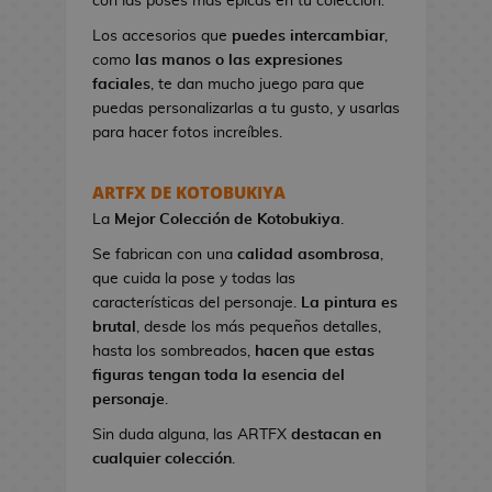
con las poses más épicas en tu colección.
n
e
Los accesorios que
puedes intercambiar
,
s
como
las manos o las expresiones
d
faciales
, te dan mucho juego para que
e
puedas personalizarlas a tu gusto, y usarlas
V
para hacer fotos increíbles.
i
d
ARTFX DE KOTOBUKIYA
e
La
Mejor Colección
de Kotobukiya
.
o
j
Se fabrican con una
calidad asombrosa
,
u
que cuida la pose y todas las
e
características del personaje.
La pintura es
g
brutal
, desde los más pequeños detalles,
o
hasta los sombreados,
hacen que estas
s
figuras tengan toda la esencia del
personaje
.
N
Sin duda alguna, las ARTFX
destacan en
e
cualquier colección
.
c
e