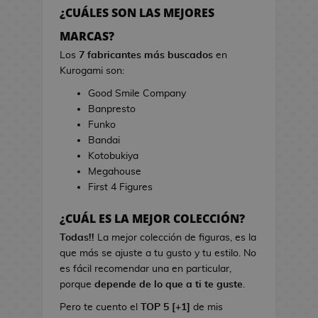
h
r
¿CUÁLES SON LAS MEJORES
e
r
s
MARCAS?
a
d
s
Los
7 fabricantes más buscados
en
e
d
Kurogami son:
V
e
Good Smile Company
i
C
Banpresto
d
i
Funko
e
n
Bandai
o
e
Kotobukiya
j
Megahouse
u
B
First 4 Figures
e
o
g
l
¿CUÁL ES LA MEJOR COLECCIÓN?
o
s
s
Todas!!
La mejor colección de figuras, es la
d
que más se ajuste a tu gusto y tu estilo. No
e
L
es fácil recomendar una en particular,
C
i
porque
depende de lo que a ti te guste
.
i
b
n
Pero te cuento el
TOP 5 [+1]
de mis
r
e