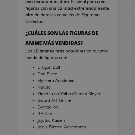
una textura más dura
. Es ideal para crear
s
i
figuras con una calidad extremadamente
d
n
alta
de detalles como las de Figurama
e
e
Collectors.
V
i
¿CUÁLES SON LAS FIGURAS DE
T
d
o
ANIME MÁS VENDIDAS?
e
a
o
Los
10 animes más populares
en nuestra
l
j
tienda de figuras son:
l
u
a
Dragon Ball
e
s
One Piece
g
d
My Hero Academia
o
e
Naruto
s
C
Kimetsu no Yaiba (Demon Slayer)
i
Sword Art Online
E
n
Evangelion
s
e
RE: Zero
t
Jujutsu Kaisen
u
J
Jojo's Bizarre Adventures
c
a