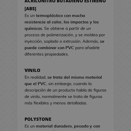
ACRILONITRO BUTADIENO ESTIRENO
a
s
s
[ABS]
d
d
e
Es un
termoplástico con mucha
e
C
resistencia al calor, los impactos y los
V
i
químicos
. Se obtiene a partir de un
i
n
proceso de polimerización, y se moldea por
d
e
inyección, soplado o extrusión. Además,
se
e
puede combinar con PVC
para añadirle
o
S
diferentes propiedades.
j
e
u
t
VINILO
e
s
g
En realidad,
se trata del mismo material
R
o
que el PVC
, sin embargo, cuando la
e
s
descripción de un producto habla de figuras
g
de vinilo, normalmente se trata de figuras
a
H
más flexibles y menos detalladas.
l
u
o
c
d
POLYSTONE
h
e
Es un
material duradero, pesado y con
a
C