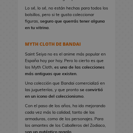
a
Lo sé, lo sé, no están hechas para todos los
n
bolsillos, pero si te gusta coleccionar
d
figuras,
seguro que querrás tener alguna
o
en tu vitrina
.
l
e
r
MYTH CLOTH DE BANDAI
a
s
Saint Seiya no es el anime más popular en
d
España hoy por hoy. Pero lo cierto es que
e
los Myth Cloth,
es una de las colecciones
V
más antiguas que existen
.
i
Una colección que Bandai comercializó en
d
las jugueterías, y que pronto
se convirtió
e
en un icono del coleccionismo
.
o
Con el paso de los años, ha ido mejorando
j
cada vez más la calidad, tanto de las
u
armaduras, como de los personajes. Para
e
los amantes de los Caballeros del Zodiaco,
g
son un auténtico regalo
.
o