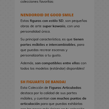
colecciones favoritas:
e
t
NENDOROID DE GOOD SMILE
a
s
Estas
figuras con estilo SD
, son pequeñas
d
obras de arte
super kawaiis
, con una
e
personalidad única.
V
Su principal característica, es que
tienen
i
partes móbiles e intercambiables
, para
d
que puedas recrear escenas y
e
personalizarlas a tu gusto.
o
j
Además,
son compatibles entre ellas
con
u
todos los modelos (estándar) disponibles!
e
g
SH FIGUARTS DE BANDAI
o
Esta Colección de
Figuras Articuladas
s
destaca por la calidad de sus partes
móbiles, y cuentan
con muchos puntos de
P
articulación
para que puedas exhibirlas
i