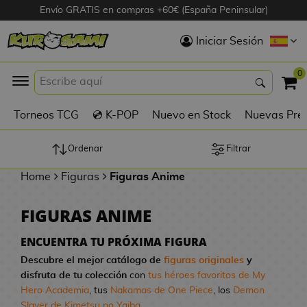
Envío GRATIS en compras +60€ (España Peninsular)
Hola
Iniciar Sesión
Figuras Anime
0
K
Torneos TCG
💿 K-POP
Nuevo en Stock
Nuevas Pre
Figuras
Videojuegos
Ordenar
Filtrar
Home
Figuras
Figuras Anime
Figuras de Cine
FIGURAS ANIME
D
Figuras por
i
Fabricante
ENCUENTRA TU PRÓXIMA FIGURA
g
Descubre el mejor catálogo de
figuras originales
y
i
disfruta de tu colección
con
tus héroes favoritos de My
R
m
D
TOP Colecciones
Hero Academia
, tus
Nakamas de One Piece
, los
Demon
e
o
u
Slayer de Kimetsu no Yaiba
...