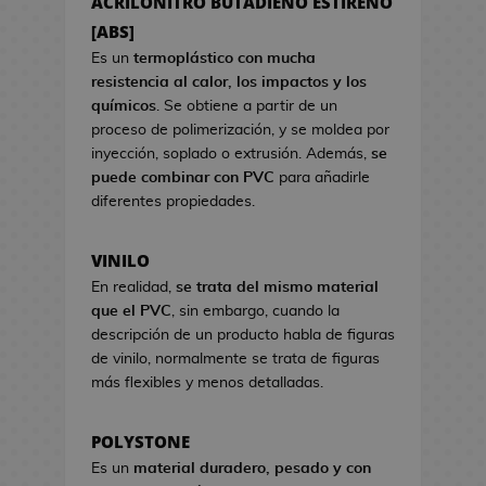
ACRILONITRO BUTADIENO ESTIRENO
a
s
s
[ABS]
d
d
e
Es un
termoplástico con mucha
e
C
resistencia al calor, los impactos y los
V
i
químicos
. Se obtiene a partir de un
i
n
proceso de polimerización, y se moldea por
d
e
inyección, soplado o extrusión. Además,
se
e
puede combinar con PVC
para añadirle
o
S
diferentes propiedades.
j
e
u
t
VINILO
e
s
g
En realidad,
se trata del mismo material
R
o
que el PVC
, sin embargo, cuando la
e
s
descripción de un producto habla de figuras
g
de vinilo, normalmente se trata de figuras
a
H
más flexibles y menos detalladas.
l
u
o
c
d
POLYSTONE
h
e
Es un
material duradero, pesado y con
a
C