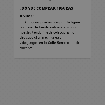
s
¿DÓNDE COMPRAR FIGURAS
B
ANIME?
o
En Kurogami,
puedes comprar tu figura
l
anime en la tienda online
, o visitando
s
nuestra tienda friki de coleccionismo
o
dedicada al anime, manga y
s
videojuegos,
en la Calle Serrano, 11 de
d
Alicante.
e
V
i
d
e
o
j
u
e
g
o