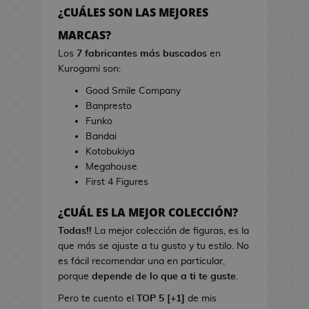
h
r
¿CUÁLES SON LAS MEJORES
e
r
s
MARCAS?
a
d
s
Los
7 fabricantes más buscados
en
e
d
Kurogami son:
V
e
Good Smile Company
i
C
Banpresto
d
i
Funko
e
n
Bandai
o
e
Kotobukiya
j
Megahouse
u
B
First 4 Figures
e
o
g
l
¿CUÁL ES LA MEJOR COLECCIÓN?
o
s
s
Todas!!
La mejor colección de figuras, es la
d
que más se ajuste a tu gusto y tu estilo. No
e
L
es fácil recomendar una en particular,
C
i
porque
depende de lo que a ti te guste
.
i
b
n
Pero te cuento el
TOP 5 [+1]
de mis
r
e