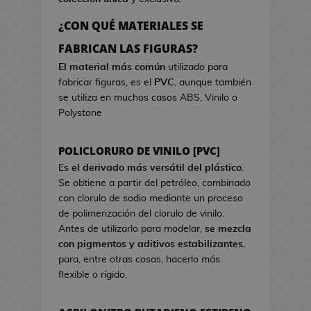
a
r
o
e
d
c
s
¿CON QUÉ MATERIALES SE
o
i
d
B
FABRICAN LAS FIGURAS?
k
s
e
o
a
t
El material más común
utilizado para
V
l
w
fabricar figuras, es el
PVC
, aunque también
i
s
a
se utiliza en muchos casos ABS, Vinilo o
d
a
Polystone
e
s
o
d
j
POLICLORURO DE VINILO [PVC]
e
u
C
Es
el derivado más versátil del plástico
.
e
i
Se obtiene a partir del petróleo, combinado
g
n
con clorulo de sodio mediante un proceso
o
e
de polimerización del clorulo de vinilo.
s
Antes de utilizarlo para modelar,
se mezcla
G
con pigmentos y aditivos estabilizantes
,
J
o
para, entre otras cosas, hacerlo más
a
r
flexible o rígido.
r
r
r
o