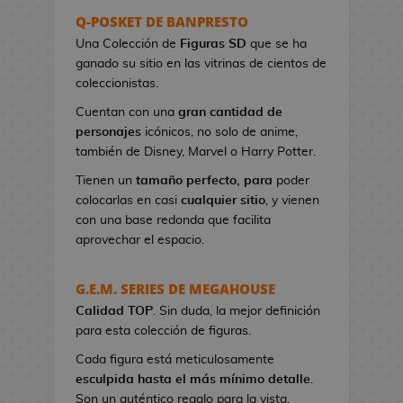
s
Q-POSKET DE BANPRESTO
e
Una Colección de
Figuras SD
que se ha
r
ganado su sitio en las vitrinas de cientos de
e
coleccionistas.
s
Cuentan con una
gran cantidad de
d
personajes
icónicos, no solo de anime,
e
también de Disney, Marvel o Harry Potter.
V
i
Tienen un
tamaño perfecto, para
poder
d
colocarlas en casi
cualquier sitio
, y vienen
e
con una base redonda que facilita
o
aprovechar el espacio.
j
u
G.E.M. SERIES DE MEGAHOUSE
e
Calidad TOP
g
. Sin duda, la mejor definición
para esta colección de figuras.
o
s
Cada figura está meticulosamente
esculpida hasta el más mínimo detalle
.
B
Son un auténtico regalo para la vista.