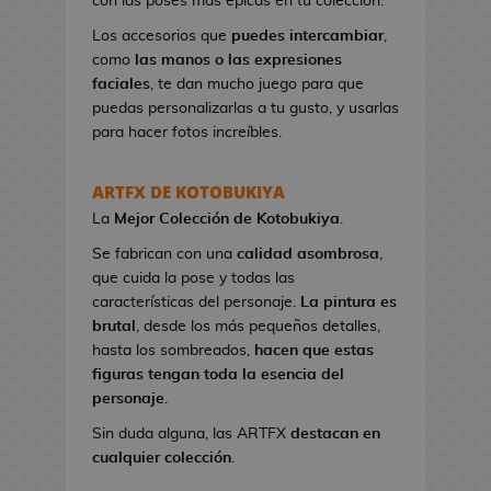
con las poses más épicas en tu colección.
n
e
Los accesorios que
puedes intercambiar
,
s
como
las manos o las expresiones
d
faciales
, te dan mucho juego para que
e
puedas personalizarlas a tu gusto, y usarlas
V
para hacer fotos increíbles.
i
d
ARTFX DE KOTOBUKIYA
e
La
Mejor Colección
de Kotobukiya
.
o
j
Se fabrican con una
calidad asombrosa
,
u
que cuida la pose y todas las
e
características del personaje.
La pintura es
g
brutal
, desde los más pequeños detalles,
o
hasta los sombreados,
hacen que estas
s
figuras tengan toda la esencia del
personaje
.
N
Sin duda alguna, las ARTFX
destacan en
e
cualquier colección
.
c
e