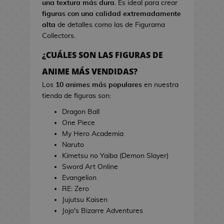
una textura más dura
. Es ideal para crear
s
i
figuras con una calidad extremadamente
d
n
alta
de detalles como las de Figurama
e
e
Collectors.
V
i
¿CUÁLES SON LAS FIGURAS DE
T
d
o
ANIME MÁS VENDIDAS?
e
a
o
Los
10 animes más populares
en nuestra
l
j
tienda de figuras son:
l
u
a
Dragon Ball
e
s
One Piece
g
d
My Hero Academia
o
e
Naruto
s
C
Kimetsu no Yaiba (Demon Slayer)
i
Sword Art Online
E
n
Evangelion
s
e
RE: Zero
t
Jujutsu Kaisen
u
J
Jojo's Bizarre Adventures
c
a