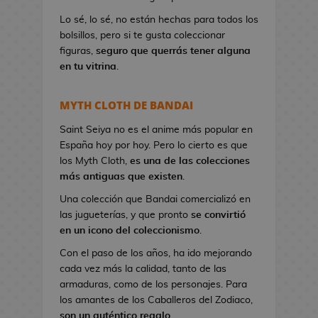
a
Lo sé, lo sé, no están hechas para todos los
n
bolsillos, pero si te gusta coleccionar
d
figuras,
seguro que querrás tener alguna
o
en tu vitrina
.
l
e
r
MYTH CLOTH DE BANDAI
a
s
Saint Seiya no es el anime más popular en
d
España hoy por hoy. Pero lo cierto es que
e
los Myth Cloth,
es una de las colecciones
V
más antiguas que existen
.
i
Una colección que Bandai comercializó en
d
las jugueterías, y que pronto
se convirtió
e
en un icono del coleccionismo
.
o
Con el paso de los años, ha ido mejorando
j
cada vez más la calidad, tanto de las
u
armaduras, como de los personajes. Para
e
los amantes de los Caballeros del Zodiaco,
g
son un auténtico regalo
.
o