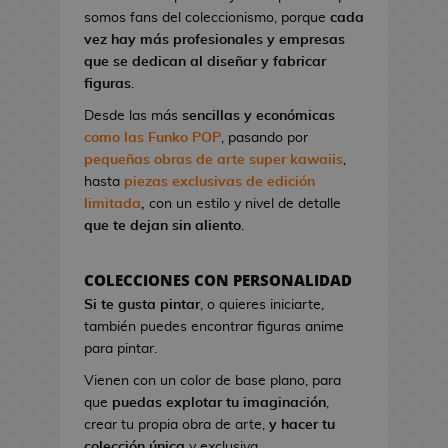
l
a
I
G
somos fans del coleccionismo, porque
cada
o
o
t
r
a
vez hay más profesionales y empresas
n
A
o
o
K
que se dedican al diseñar y fabricar
d
n
n
n
i
figuras
.
e
i
d
S
l
V
m
Desde las más
sencillas y económicas
e
t
l
i
e
como las Funko POP
, pasando por
C
u
!
d
pequeñas obras de arte super kawaiis
,
i
d
e
hasta
piezas exclusivas de edición
n
M
i
o
limitada
,
con un estilo y nivel de detalle
e
a
o
j
que te dejan sin aliento
.
n
s
u
P
g
e
i
F
a
COLECCIONES CON PERSONALIDAD
g
n
i
B
Si te gusta pintar
, o quieres iniciarte,
o
e
g
l
también puedes encontrar figuras anime
s
s
u
u
para pintar.
d
r
e
G
e
Vienen con un color de base plano, para
a
E
o
C
que
puedas explotar tu imaginación
,
s
x
r
i
crear tu propia obra de arte,
y hacer tu
K
o
r
n
colección única
y exclusiva.