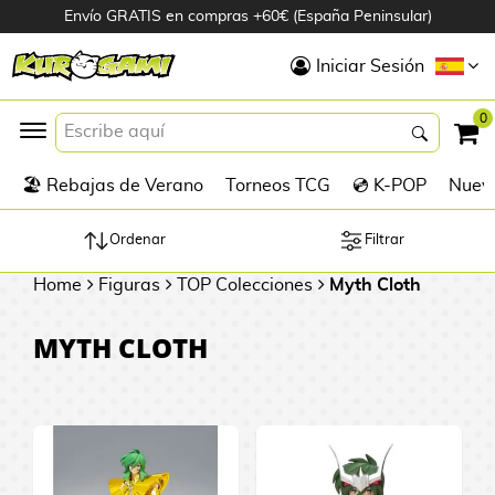
Envío GRATIS en compras +60€ (España Peninsular)
Hola
Iniciar Sesión
Figuras Anime
0
K
🏖️ Rebajas de Verano
Torneos TCG
💿 K-POP
Nuevo
Figuras
Videojuegos
Ordenar
Filtrar
Home
Figuras
TOP Colecciones
Myth Cloth
Figuras de Cine
MYTH CLOTH
D
Figuras por
i
Fabricante
g
i
R
m
D
TOP Colecciones
e
o
u