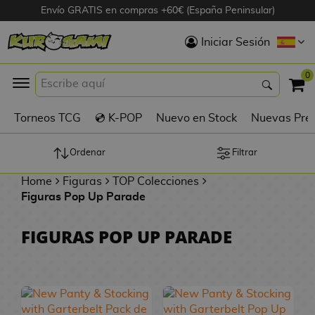
Envío GRATIS en compras +60€ (España Peninsular)
Hola
Iniciar Sesión
Figuras Anime
0
K
Torneos TCG
💿 K-POP
Nuevo en Stock
Nuevas Pre
Figuras
Videojuegos
Ordenar
Filtrar
Home
Figuras
TOP Colecciones
Figuras de Cine
Figuras Pop Up Parade
D
Figuras por
FIGURAS POP UP PARADE
i
Fabricante
g
i
R
m
D
TOP Colecciones
e
o
u