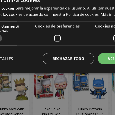
 cookies para mejorar la experiencia del usuario. Al utilizar nuest
Funko Dr.
Funko M3gan
Funko Quark
s las cookies de acuerdo con nuestra Política de cookies.
Más inf
ichael Morbius
POP! Movies
Star Trek POP!
Strange Tales
1902
Television 1753
rictamente
Cookies de preferencias
Cookies no
Marvel Cómics
arias
POP! 1558
16,90 €
16,90 €
16,90 €
COMPRAR
COMPRAR
COMPRAR
TALLES
RECHAZAR TODO
ACE
unko Max with
Funko Seiko
Funko Batman
Scepter Donde
Dan Da Dan
DC Cómics POP!