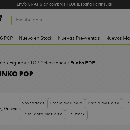
Envío GRATIS en compras +60€ (España Peninsular)
 K-POP
Nuevo en Stock
Nuevas Pre-ventas
Nuevos Ma
me
Figuras
TOP Colecciones
Funko POP
UNKO POP
Novedades
Precio más bajo
Precio más alto
De
Ordenar
Descuento más alto
En stock