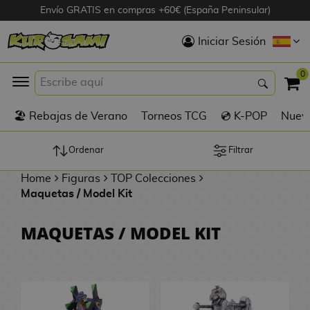
Envío GRATIS en compras +60€ (España Peninsular)
Hola
Iniciar Sesión
Figuras Anime
0
K
🏖️ Rebajas de Verano
Torneos TCG
💿 K-POP
Nuevo
Figuras
Videojuegos
Ordenar
Filtrar
Home
Figuras
TOP Colecciones
Figuras de Cine
Maquetas / Model Kit
D
Figuras por
MAQUETAS / MODEL KIT
i
Fabricante
g
i
R
m
D
TOP Colecciones
e
o
u