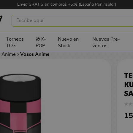
Envío GRATIS en compras +60€ (España Peninsular)
 ACERO KUROMI AJEDREZ SANRIO
1
Torneos
💿 K-
Nuevo en
Nuevas Pre-
TCG
POP
Stock
ventas
s Anime
Vasos Anime
TE
KU
SA
15