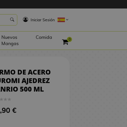
5,90 €
SIN STOCK
K
Iniciar Sesión
Nuevos
Comida
0
Mangas
RMO DE ACERO
ROMI AJEDREZ
NRIO 500 ML
,90 €