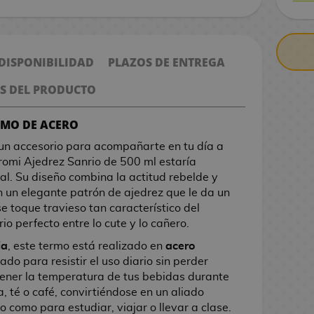
CONTRARE
 DISPONIBILIDAD
PLAZOS DE ENTREGA
S DEL PRODUCTO
RMO DE ACERO
r un accesorio para acompañarte en tu día a
romi Ajedrez Sanrio de 500 ml estaría
al. Su diseño combina la actitud rebelde y
 un elegante patrón de ajedrez que le da un
se toque travieso tan característico del
rio perfecto entre lo cute y lo cañero.
ia
, este termo está realizado en
acero
ado para resistir el uso diario sin perder
ener la temperatura de tus bebidas durante
, té o café, convirtiéndose en un aliado
o como para estudiar, viajar o llevar a clase.