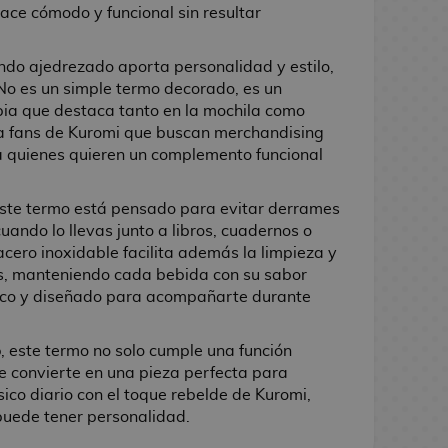
ace cómodo y funcional sin resultar
ondo ajedrezado aporta personalidad y estilo,
 No es un simple termo decorado, es un
pia que destaca tanto en la mochila como
ara fans de Kuromi que buscan merchandising
a quienes quieren un complemento funcional
 este termo está pensado para evitar derrames
uando lo llevas junto a libros, cuadernos o
 acero inoxidable facilita además la limpieza y
es, manteniendo cada bebida con su sabor
áctico y diseñado para acompañarte durante
o
, este termo no solo cumple una función
se convierte en una pieza perfecta para
sico diario con el toque rebelde de Kuromi,
puede tener personalidad.