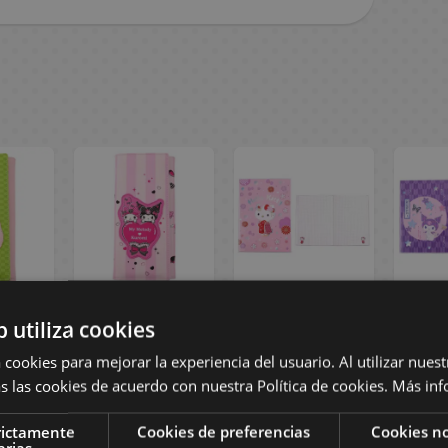
ero
Monedero
Libreta A5 Hello
Li
b utiliza cookies
o My
Tarjetero Kuromi
Kitty Kimono
Kurom
panese
& My Melody
Sanrio
 cookies para mejorar la experiencia del usuario. Al utilizar nuest
akami
Pink Black Party
s las cookies de acuerdo con nuestra Política de cookies.
Más inf
dise
Sanrio Sakami
Merchandise
rictamente
Cookies de preferencias
Cookies no
 €
28,90 €
9,90 €
9
arias