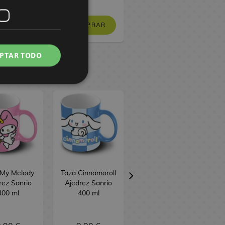
OMPRAR
COMPRAR
COMPRAR
PTAR TODO
 My Melody
Taza Cinnamoroll
Taza Kuromi
rez Sanrio
Ajedrez Sanrio
Ajedrez Sanrio
400 ml
400 ml
400 ml