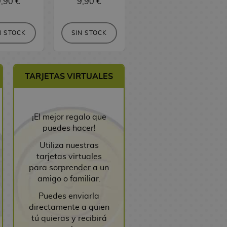
,90 €
9,90 €
9,90 €
COMPRAR
N STOCK
SIN STOCK
TARJETAS VIRTUALES
¡El mejor regalo que
puedes hacer!
Utiliza nuestras
tarjetas virtuales
para sorprender a un
amigo o familiar.
Puedes enviarla
directamente a quien
tú quieras y recibirá