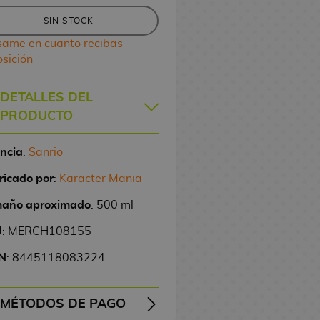
SIN STOCK
same en cuanto recibas
osición
DETALLES DEL
PRODUCTO
encia
:
Sanrio
ricado por
:
Karacter Mania
año aproximado
: 500 ml
U
: MERCH108155
N
: 8445118083224
MÉTODOS DE PAGO