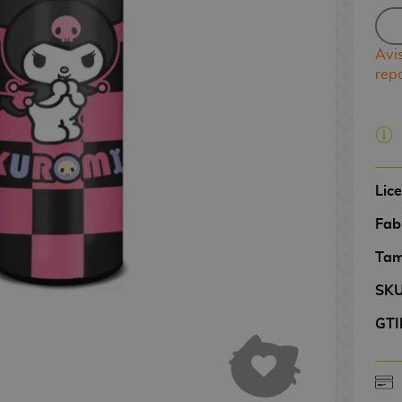
Avi
rep
Lic
Fab
Tam
SK
GTI