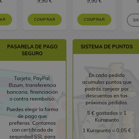
€
9,90 €
9,90 €
9
AR
COMPRAR
COMPRAR
SI
PASARELA DE PAGO
SISTEMA DE PUNTOS
SEGURO
En cada pedido
Tarjeta, PayPal,
acumulas puntos que
Bizum, transferencia
podrás canjear por
bancaria, financiación
descuentos en tus
o contra reembolso.
próximos pedidos.
Puedes elegir la forma
5 € gastados = 1
de pago que
Kuropunto
prefieras. Contamos
con certificado de
1 Kuropunto = 0,05 €
seguridad SSL para