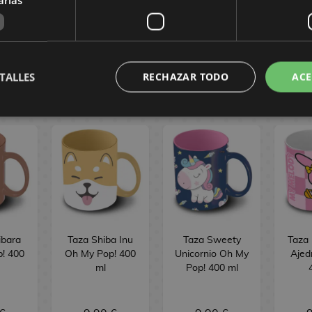
AR
COMPRAR
COMPRAR
C
TALLES
RECHAZAR TODO
ACE
MANIA
ibara
Taza Shiba Inu
Taza Sweety
Taza
! 400
Oh My Pop! 400
Unicornio Oh My
Ajed
ml
Pop! 400 ml