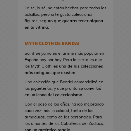
a
Lo sé, lo sé, no están hechas para todos los
n
bolsillos, pero si te gusta coleccionar
d
figuras,
seguro que querrás tener alguna
o
en tu vitrina
.
l
e
r
MYTH CLOTH DE BANDAI
a
s
Saint Seiya no es el anime más popular en
d
España hoy por hoy. Pero lo cierto es que
e
los Myth Cloth,
es una de las colecciones
V
más antiguas que existen
.
i
Una colección que Bandai comercializó en
d
las jugueterías, y que pronto
se convirtió
e
en un icono del coleccionismo
.
o
Con el paso de los años, ha ido mejorando
j
cada vez más la calidad, tanto de las
u
armaduras, como de los personajes. Para
e
los amantes de los Caballeros del Zodiaco,
g
son un auténtico regalo
.
o