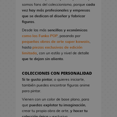
l
a
I
G
somos fans del coleccionismo, porque
cada
o
o
t
r
a
vez hay más profesionales y empresas
n
A
o
o
K
que se dedican al diseñar y fabricar
d
n
n
n
i
figuras
.
e
i
d
S
l
V
m
Desde las más
sencillas y económicas
e
t
l
i
e
como las Funko POP
, pasando por
C
u
!
d
pequeñas obras de arte super kawaiis
,
i
d
e
hasta
piezas exclusivas de edición
n
M
i
o
limitada
,
con un estilo y nivel de detalle
e
a
o
j
que te dejan sin aliento
.
n
s
u
P
g
e
i
F
a
COLECCIONES CON PERSONALIDAD
g
n
i
B
Si te gusta pintar
, o quieres iniciarte,
o
e
g
l
también puedes encontrar figuras anime
s
s
u
u
para pintar.
d
r
e
G
e
Vienen con un color de base plano, para
a
E
o
C
que
puedas explotar tu imaginación
,
s
x
r
i
crear tu propia obra de arte,
y hacer tu
K
o
r
n
colección única
y exclusiva.