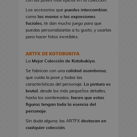
con las poses más épicas en tu colección.
n
e
Los accesorios que
puedes intercambiar
,
s
como
las manos o las expresiones
d
faciales
, te dan mucho juego para que
e
puedas personalizarlas a tu gusto, y usarlas
V
para hacer fotos increíbles.
i
d
ARTFX DE KOTOBUKIYA
e
La
Mejor Colección
de Kotobukiya
.
o
j
Se fabrican con una
calidad asombrosa
,
u
que cuida la pose y todas las
e
características del personaje.
La pintura es
g
brutal
, desde los más pequeños detalles,
o
hasta los sombreados,
hacen que estas
s
figuras tengan toda la esencia del
personaje
.
N
Sin duda alguna, las ARTFX
destacan en
e
cualquier colección
.
c
e