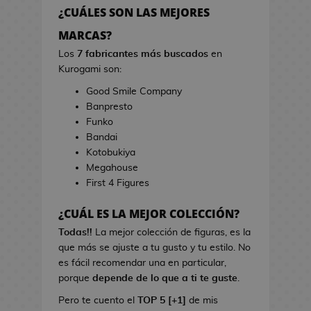
h
r
¿CUÁLES SON LAS MEJORES
e
r
s
MARCAS?
a
d
s
Los
7 fabricantes más buscados
en
e
d
Kurogami son:
V
e
Good Smile Company
i
C
Banpresto
d
i
Funko
e
n
Bandai
o
e
Kotobukiya
j
Megahouse
u
B
First 4 Figures
e
o
g
l
¿CUÁL ES LA MEJOR COLECCIÓN?
o
s
s
Todas!!
La mejor colección de figuras, es la
d
que más se ajuste a tu gusto y tu estilo. No
e
L
es fácil recomendar una en particular,
C
i
porque
depende de lo que a ti te guste
.
i
b
n
Pero te cuento el
TOP 5 [+1]
de mis
r
e