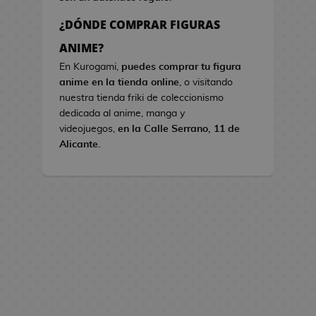
s
¿DÓNDE COMPRAR FIGURAS
B
ANIME?
o
En Kurogami,
puedes comprar tu figura
l
anime en la tienda online
, o visitando
s
nuestra tienda friki de coleccionismo
o
dedicada al anime, manga y
s
videojuegos,
en la Calle Serrano, 11 de
d
Alicante.
e
V
i
d
e
o
j
u
e
g
o