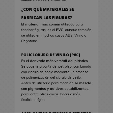
a
r
o
e
d
c
s
¿CON QUÉ MATERIALES SE
o
i
d
B
FABRICAN LAS FIGURAS?
k
s
e
o
a
t
El material más común
utilizado para
V
l
w
fabricar figuras, es el
PVC
, aunque también
i
s
a
se utiliza en muchos casos ABS, Vinilo o
d
a
Polystone
e
s
o
d
j
POLICLORURO DE VINILO [PVC]
e
u
C
Es
el derivado más versátil del plástico
.
e
i
Se obtiene a partir del petróleo, combinado
g
n
con clorulo de sodio mediante un proceso
o
e
de polimerización del clorulo de vinilo.
s
Antes de utilizarlo para modelar,
se mezcla
G
con pigmentos y aditivos estabilizantes
,
J
o
para, entre otras cosas, hacerlo más
a
r
flexible o rígido.
r
r
r
o