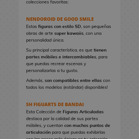
colecciones favoritas:
e
t
NENDOROID DE GOOD SMILE
a
s
Estas
figuras con estilo SD
, son pequeñas
d
obras de arte
super kawaiis
, con una
e
personalidad única.
V
Su principal característica, es que
tienen
i
partes móbiles e intercambiables
, para
d
que puedas recrear escenas y
e
personalizarlas a tu gusto.
o
j
Además,
son compatibles entre ellas
con
u
todos los modelos (estándar) disponibles!
e
g
SH FIGUARTS DE BANDAI
o
Esta Colección de
Figuras Articuladas
s
destaca por la calidad de sus partes
móbiles, y cuentan
con muchos puntos de
P
articulación
para que puedas exhibirlas
i