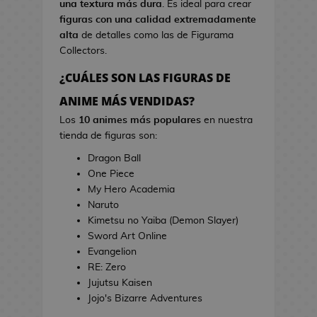
una textura más dura
. Es ideal para crear
s
i
figuras con una calidad extremadamente
d
n
alta
de detalles como las de Figurama
e
e
Collectors.
V
i
¿CUÁLES SON LAS FIGURAS DE
T
d
o
ANIME MÁS VENDIDAS?
e
a
o
Los
10 animes más populares
en nuestra
l
j
tienda de figuras son:
l
u
a
Dragon Ball
e
s
One Piece
g
d
My Hero Academia
o
e
Naruto
s
C
Kimetsu no Yaiba (Demon Slayer)
i
Sword Art Online
E
n
Evangelion
s
e
RE: Zero
t
Jujutsu Kaisen
u
J
Jojo's Bizarre Adventures
c
a