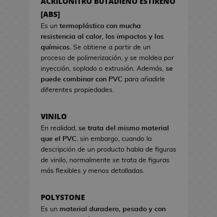
ACRILONITRO BUTADIENO ESTIRENO
a
s
s
[ABS]
d
d
e
Es un
termoplástico con mucha
e
C
resistencia al calor, los impactos y los
V
i
químicos
. Se obtiene a partir de un
i
n
proceso de polimerización, y se moldea por
d
e
inyección, soplado o extrusión. Además,
se
e
puede combinar con PVC
para añadirle
o
S
diferentes propiedades.
j
e
u
t
VINILO
e
s
g
En realidad,
se trata del mismo material
R
o
que el PVC
, sin embargo, cuando la
e
s
descripción de un producto habla de figuras
g
de vinilo, normalmente se trata de figuras
a
H
más flexibles y menos detalladas.
l
u
o
c
d
POLYSTONE
h
e
Es un
material duradero, pesado y con
a
C