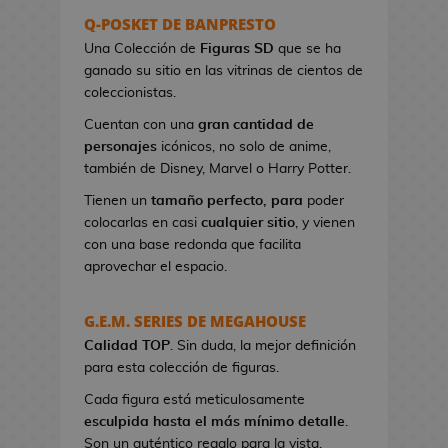
s
Q-POSKET DE BANPRESTO
e
Una Colección de
Figuras SD
que se ha
r
ganado su sitio en las vitrinas de cientos de
e
coleccionistas.
s
Cuentan con una
gran cantidad de
d
personajes
icónicos, no solo de anime,
e
también de Disney, Marvel o Harry Potter.
V
i
Tienen un
tamaño perfecto, para
poder
d
colocarlas en casi
cualquier sitio
, y vienen
e
con una base redonda que facilita
o
aprovechar el espacio.
j
u
G.E.M. SERIES DE MEGAHOUSE
e
Calidad TOP
g
. Sin duda, la mejor definición
para esta colección de figuras.
o
s
Cada figura está meticulosamente
esculpida hasta el más mínimo detalle
.
B
Son un auténtico regalo para la vista.