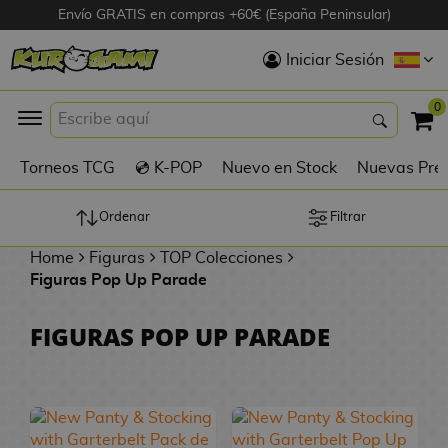
Envío GRATIS en compras +60€ (España Peninsular)
Hola
Iniciar Sesión
Figuras Anime
0
K
Torneos TCG
💿 K-POP
Nuevo en Stock
Nuevas Pre
Figuras
Videojuegos
Ordenar
Filtrar
Home
Figuras
TOP Colecciones
Figuras de Cine
Figuras Pop Up Parade
D
Figuras por
FIGURAS POP UP PARADE
i
Fabricante
g
i
R
m
D
TOP Colecciones
e
o
u