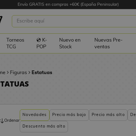
Envío GRATIS en compras +60€ (España Peninsular)
Torneos
💿 K-
Nuevo en
Nuevas Pre-
TCG
POP
Stock
ventas
me
Figuras
Estatuas
STATUAS
Novedades
Precio más bajo
Precio más alto
De
Ordenar
Descuento más alto