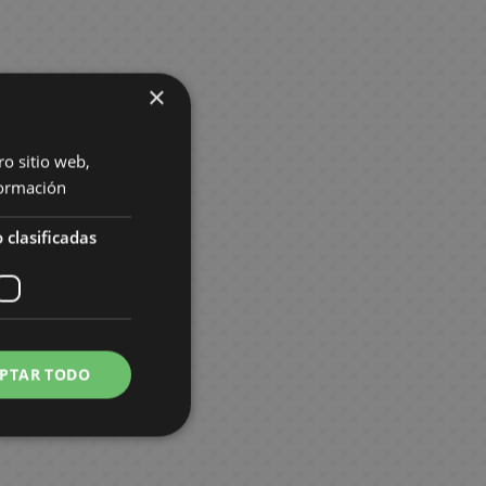
×
ro sitio web,
ormación
 clasificadas
PTAR TODO