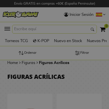
Envío GRATIS en compras +60€ (España Peninsular)
Hola
Iniciar Sesión
Figuras Anime
0
K
Torneos TCG
💿 K-POP
Nuevo en Stock
Nuevas Pre
Figuras
Videojuegos
Ordenar
Filtrar
Home
Figuras
Figuras Acrílicas
Figuras de Cine
FIGURAS ACRÍLICAS
D
Figuras por
i
Fabricante
g
i
R
m
D
TOP Colecciones
e
o
u