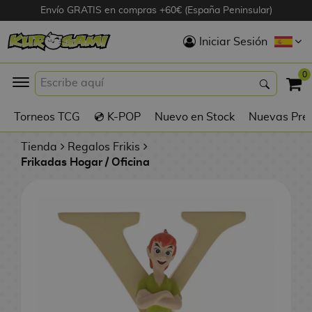
Envío GRATIS en compras +60€ (España Peninsular)
Hola
Iniciar Sesión
Figuras Anime
0
K
Torneos TCG
💿 K-POP
Nuevo en Stock
Nuevas Pre
Figuras
Videojuegos
Tienda
Regalos Frikis
Frikadas Hogar / Oficina
Figuras de Cine
D
Figuras por
i
Fabricante
g
i
R
m
D
TOP Colecciones
e
o
u