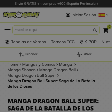
Envío GRATIS en compras +60€ (España Peninsular)
Hola
Iniciar Sesión
Figuras Anime
0
K
🏖️ Rebajas de Verano
Torneos TCG
💿 K-POP
Nuevo
Figuras
Videojuegos
Ordenar
Filtrar
Home
Mangas y Comics
Manga
Figuras de Cine
Manga Shonen
Manga Dragon Ball
Manga Dragon Ball Super
D
Manga Dragon Ball Super: Saga de La Batalla
Figuras por
i
de los Dioses
Fabricante
g
i
MANGA DRAGON BALL SUPER:
R
m
D
TOP Colecciones
SAGA DE LA BATALLA DE LOS
e
o
u