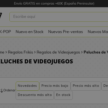
Envío GRATIS en compras +60€ (España Peninsular)
 K-POP
Nuevo en Stock
Nuevas Pre-ventas
Nuevos Ma
me
Regalos Frikis
Regalos de Videojuegos
Peluches de 
ELUCHES DE VIDEOJUEGOS
Novedades
Precio más bajo
Precio más alto
De
Ordenar
Descuento más alto
En stock