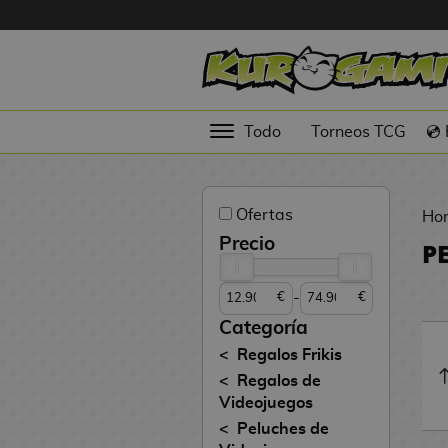
Hola
Figuras
Todo
Torneos TCG
💿
Anime
Figuras
Ofertas
Videojuegos
Ho
Precio
P
Figuras de
Cine
-
€
€
Figuras por
Categoría
Fabricante
Regalos Frikis
D
Regalos de
TOP
i
Videojuegos
Colecciones
g
Peluches de
i
N