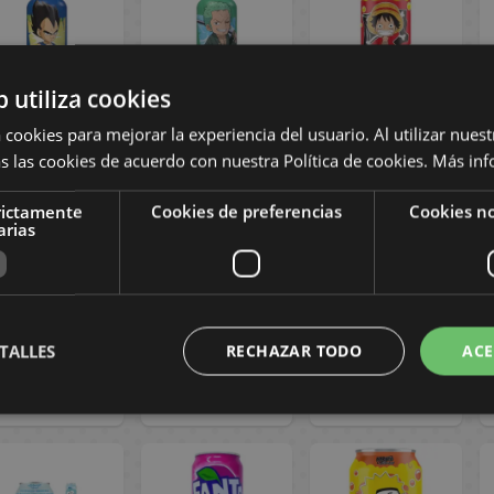
b utiliza cookies
 cookies para mejorar la experiencia del usuario. Al utilizar nuest
Bebida de Té
Bebida de Té
Refresco Bubble
s las cookies de acuerdo con nuestra Política de cookies.
Más inf
sabor Fresa
sabor Cereza
Tea Sabor Fresa
Vegeta Dragon
Roronoa Zoro
y Melocotón
Ball Z
One Piece
Monkey D. Luffy
rictamente
Cookies de preferencias
Cookies no
arias
ULTRAPOP 330
ULTRAPOP 330
One Piece
ml
ml
BobbaSan
ULTRAPOP 320
ml
2,50 €
2,50 €
3,50 €
TALLES
RECHAZAR TODO
ACE
COMPRAR
COMPRAR
COMPRAR