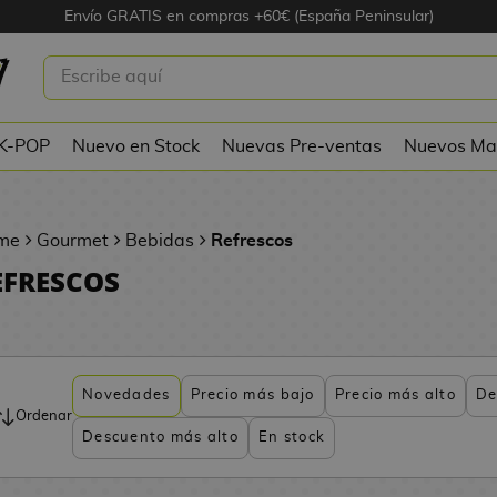
Envío GRATIS en compras +60€ (España Peninsular)
 K-POP
Nuevo en Stock
Nuevas Pre-ventas
Nuevos Ma
me
Gourmet
Bebidas
Refrescos
EFRESCOS
Novedades
Precio más bajo
Precio más alto
De
Ordenar
Descuento más alto
En stock