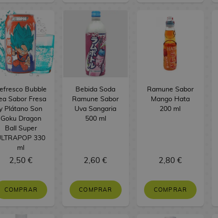
efresco Bubble
Bebida Soda
Ramune Sabor
ea Sabor Fresa
Ramune Sabor
Mango Hata
y Plátano Son
Uva Sangaria
200 ml
Goku Dragon
500 ml
Ball Super
ULTRAPOP 330
ml
2,50 €
2,60 €
2,80 €
COMPRAR
COMPRAR
COMPRAR