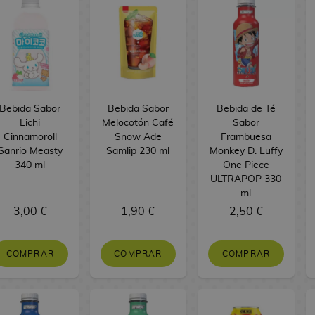
Bebida Sabor
Bebida Sabor
Bebida de Té
Lichi
Melocotón Café
Sabor
Cinnamoroll
Snow Ade
Frambuesa
Sanrio Measty
Samlip 230 ml
Monkey D. Luffy
340 ml
One Piece
ULTRAPOP 330
ml
3,00 €
1,90 €
2,50 €
COMPRAR
COMPRAR
COMPRAR