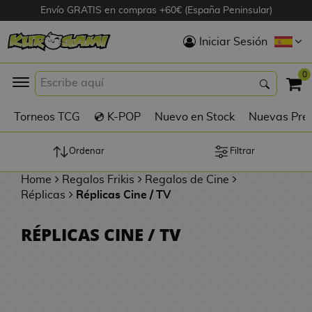
Envío GRATIS en compras +60€ (España Peninsular)
Hola
Iniciar Sesión
Figuras Anime
0
K
Torneos TCG
💿 K-POP
Nuevo en Stock
Nuevas Pre
Figuras
Videojuegos
Ordenar
Filtrar
Home
Regalos Frikis
Regalos de Cine
Figuras de Cine
Réplicas
Réplicas Cine / TV
D
Figuras por
RÉPLICAS CINE / TV
i
Fabricante
g
i
R
m
D
TOP Colecciones
e
o
u