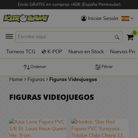
Envío GRATIS en compras +60€ (España Peninsular)
Hola
Iniciar Sesión
Figuras Anime
0
K
Torneos TCG
💿 K-POP
Nuevo en Stock
Nuevas Pre
Figuras
Videojuegos
Ordenar
Filtrar
Home
Figuras
Figuras Videojuegos
Figuras de Cine
FIGURAS VIDEOJUEGOS
D
Figuras por
i
Fabricante
g
i
R
m
D
TOP Colecciones
e
o
u