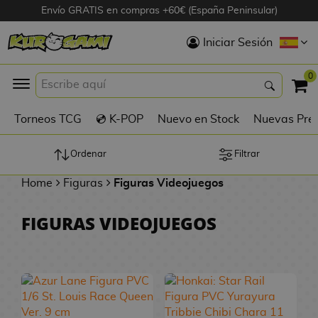
Envío GRATIS en compras +60€ (España Peninsular)
Hola
Iniciar Sesión
Figuras Anime
0
K
Torneos TCG
💿 K-POP
Nuevo en Stock
Nuevas Pre
Figuras
Videojuegos
Ordenar
Filtrar
Home
Figuras
Figuras Videojuegos
Figuras de Cine
FIGURAS VIDEOJUEGOS
D
Figuras por
i
Fabricante
g
i
R
m
D
TOP Colecciones
e
o
u