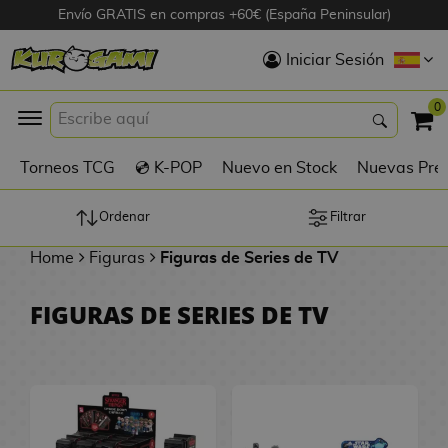
Envío GRATIS en compras +60€ (España Peninsular)
Hola
Iniciar Sesión
Figuras Anime
0
K
Torneos TCG
💿 K-POP
Nuevo en Stock
Nuevas Pre
Figuras
Videojuegos
Ordenar
Filtrar
Home
Figuras
Figuras de Series de TV
Figuras de Cine
FIGURAS DE SERIES DE TV
D
Figuras por
i
Fabricante
g
i
R
m
D
TOP Colecciones
e
o
u