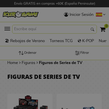
Envío GRATIS en compras +60€ (España Peninsular)
Hola
Iniciar Sesión
Figuras Anime
0
K
🏖️ Rebajas de Verano
Torneos TCG
💿 K-POP
Nuevo
Figuras
Videojuegos
Ordenar
Filtrar
Home
Figuras
Figuras de Series de TV
Figuras de Cine
FIGURAS DE SERIES DE TV
D
Figuras por
i
Fabricante
g
i
R
m
D
TOP Colecciones
e
o
u