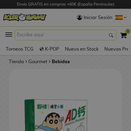
Envío GRATIS en compras +60€ (España Peninsular)
Hola
Iniciar Sesión
Figuras Anime
0
K
Torneos TCG
💿 K-POP
Nuevo en Stock
Nuevas Pre
Figuras
Videojuegos
Tienda
Gourmet
Bebidas
Figuras de Cine
D
Figuras por
i
Fabricante
g
i
R
m
D
TOP Colecciones
e
o
u