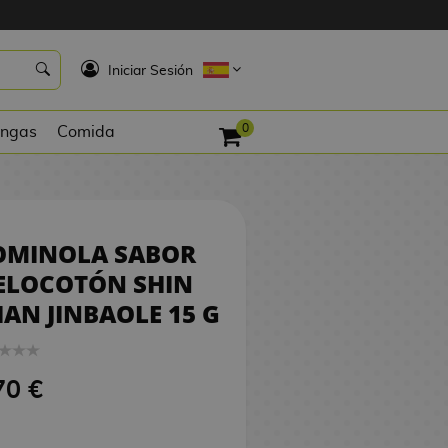
0,70 €
COMPRAR
K
Iniciar Sesión
0
ngas
Comida
OMINOLA SABOR
ELOCOTÓN SHIN
AN JINBAOLE 15 G
70 €