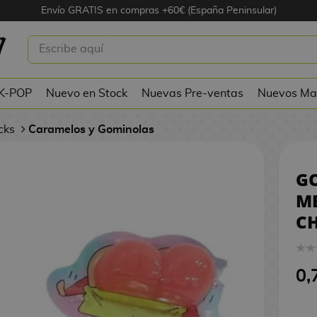
Envío GRATIS en compras +60€ (España Peninsular)
 SABOR MELOCOTÓN SHIN CHAN
15 G
 K-POP
Nuevo en Stock
Nuevas Pre-ventas
Nuevos Ma
acks
Caramelos y Gominolas
G
M
CH
0,