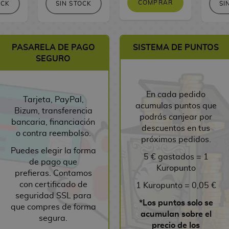
COMPRAR
OCK
SIN STOCK
SI
PASARELA DE PAGO
SISTEMA DE PUNTOS
SEGURO
En cada pedido
Tarjeta, PayPal,
acumulas puntos que
Bizum, transferencia
podrás canjear por
bancaria, financiación
descuentos en tus
o contra reembolso.
próximos pedidos.
Puedes elegir la forma
5 € gastados = 1
de pago que
Kuropunto
prefieras. Contamos
con certificado de
1 Kuropunto = 0,05 €
seguridad SSL para
*Los puntos solo se
que compres de forma
acumulan sobre el
segura.
precio de los