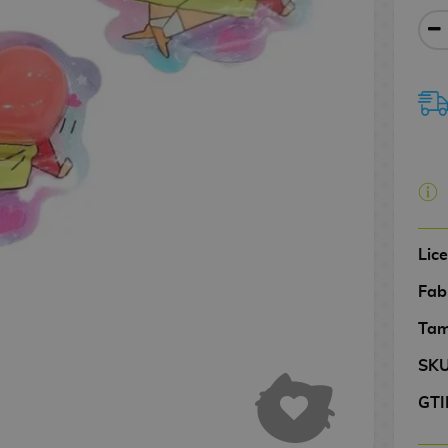
Lic
Fab
Tam
SK
GTI