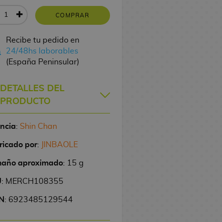
COMPRAR
Recibe tu pedido en
24/48hs laborables
(España Peninsular)
DETALLES DEL
PRODUCTO
encia
:
Shin Chan
ricado por
:
JINBAOLE
año aproximado
: 15 g
U
: MERCH108355
N
: 6923485129544