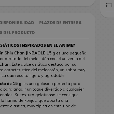
CONTRARE
 DISPONIBILIDAD
PLAZOS DE ENTREGA
S DEL PRODUCTO
ASIÁTICOS INSPIRADOS EN EL ANIME?
ón Shin Chan JINBAOLE 15 g
es una pequeña
r afrutado del melocotón con el universo del
 Chan
. Este dulce asiático destaca por su
ce característico del melocotón, un sabor muy
tica que resulta ligero y agradable.
cto de 15 g
, es una golosina perfecta para
o para añadir un toque divertido a cualquier
ionales. Su textura gelatinosa se consigue
 la harina de konjac, que aporta una
ente elástica, muy típica en este tipo de