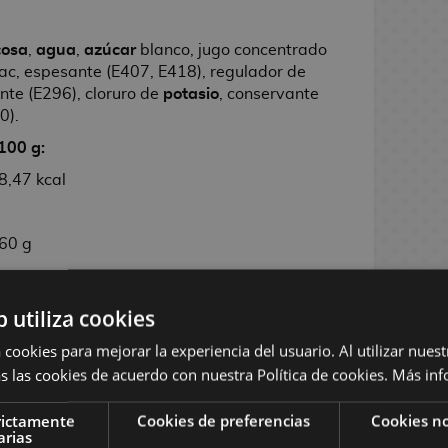
cosa
,
agua
,
azúcar
blanco, jugo concentrado
ac, espesante (E407, E418), regulador de
nte (E296), cloruro de
potasio
, conservante
0).
100 g:
28,47 kcal
,60 g
b utiliza cookies
 cookies para mejorar la experiencia del usuario. Al utilizar nuest
s las cookies de acuerdo con nuestra Política de cookies.
Más inf
rictamente
Cookies de preferencias
Cookies no
arias