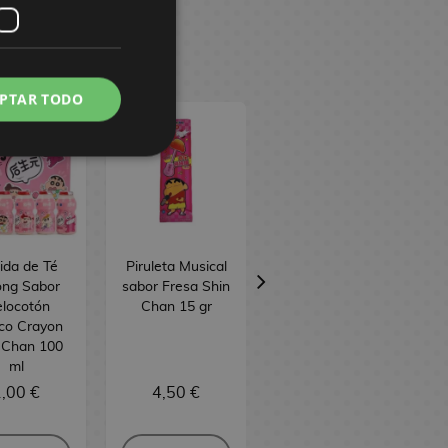
PTAR TODO
ida de Té
Piruleta Musical
Cajita Gominolas
ong Sabor
sabor Fresa Shin
Hamburguesa
locotón
Chan 15 gr
Shin Chan 58 gr
co Crayon
 Chan 100
ml
,00 €
4,50 €
4,50 €