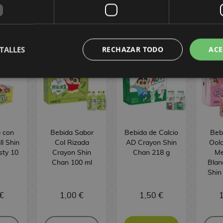
TALLES
RECHAZAR TODO
ACE
 con
Bebida Sabor
Bebida de Calcio
Beb
ll Shin
Col Rizada
AD Crayon Shin
Ool
ty 10
Crayon Shin
Chan 218 g
Me
Chan 100 ml
Blan
Shin
€
1,00 €
1,50 €
1