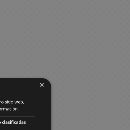
×
ro sitio web,
ormación
 clasificadas