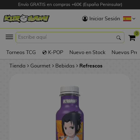
Envío GRATIS en compras +60€ (España Peninsular)
Hola
Iniciar Sesión
Figuras Anime
0
K
Torneos TCG
💿 K-POP
Nuevo en Stock
Nuevas Pre
Figuras
Videojuegos
Tienda
Gourmet
Bebidas
Refrescos
Figuras de Cine
D
Figuras por
i
Fabricante
g
i
R
m
D
TOP Colecciones
e
o
u