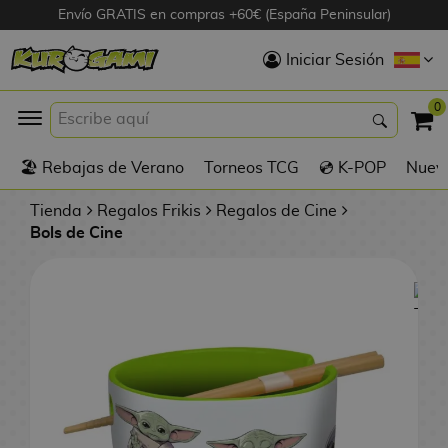
Envío GRATIS en compras +60€ (España Peninsular)
Hola
Iniciar Sesión
Figuras Anime
0
K
🏖️ Rebajas de Verano
Torneos TCG
💿 K-POP
Nuevo
Figuras
Videojuegos
Tienda
Regalos Frikis
Regalos de Cine
Bols de Cine
Figuras de Cine
D
Figuras por
i
Fabricante
g
i
R
m
D
TOP Colecciones
e
o
u