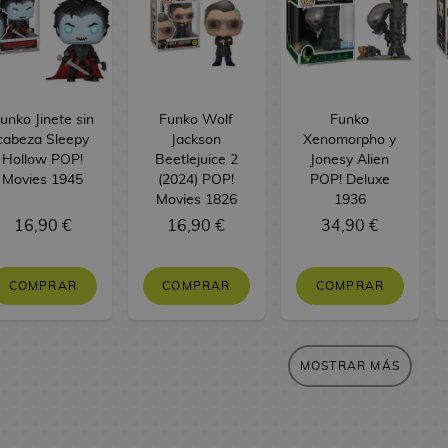
unko Jinete sin
Funko Wolf
Funko
cabeza Sleepy
Jackson
Xenomorpho y
Hollow POP!
Beetlejuice 2
Jonesy Alien
Movies 1945
(2024) POP!
POP! Deluxe
Movies 1826
1936
16,90 €
16,90 €
34,90 €
COMPRAR
COMPRAR
COMPRAR
MOSTRAR MÁS