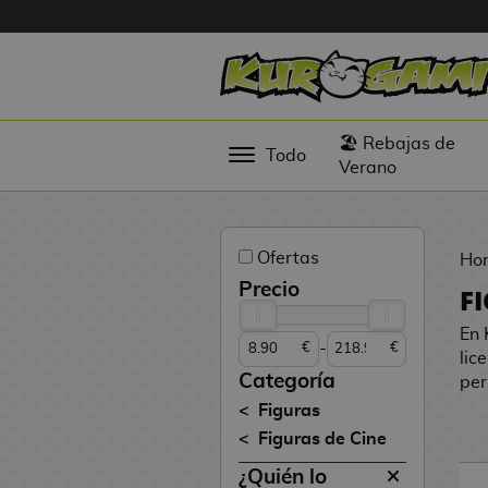
Hola
Figuras
🏖️ Rebajas de
Todo
Anime
Verano
Figuras
Videojuegos
Ofertas
Ho
Figuras de
Precio
F
Cine
En 
-
€
€
Figuras por
lic
Fabricante
Categoría
per
D
Figuras
TOP
i
Figuras de Cine
Colecciones
g
¿Quién lo
i
N