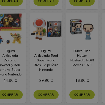
COMPRAR
COMPRAR
COMPRAR
Figura
Figura
Funko Ellen
Articulada
Articulada Toad
Hutter
Diorama
Super Mario
Nosferatu POP!
Bowser y Bob-
Bros: La película
Movies 1920
omb vs Super
Nintendo
Mario Nintendo
44,90 €
29,90 €
16,90 €
COMPRAR
COMPRAR
COMPRAR