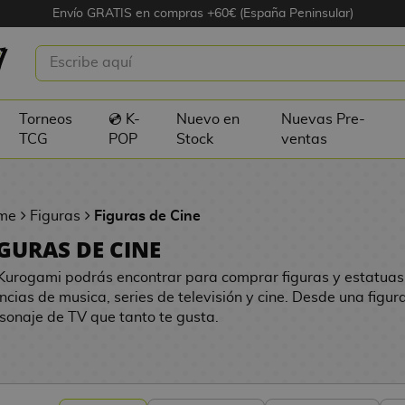
Envío GRATIS en compras +60€ (España Peninsular)
Torneos
💿 K-
Nuevo en
Nuevas Pre-
TCG
POP
Stock
ventas
me
Figuras
Figuras de Cine
IGURAS DE CINE
Kurogami podrás encontrar para comprar figuras y estatuas
encias de musica, series de televisión y cine. Desde una figur
sonaje de TV que tanto te gusta.