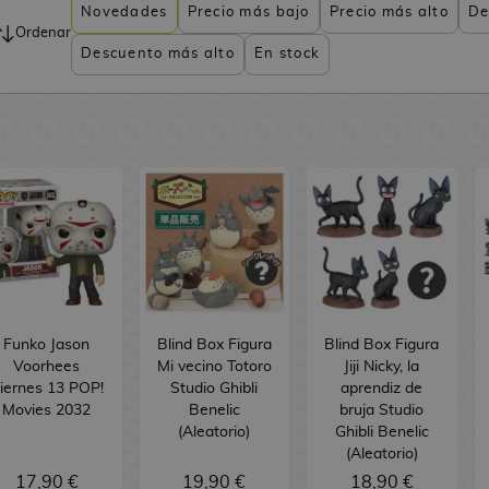
Novedades
Precio más bajo
Precio más alto
De
Ordenar
Descuento más alto
En stock
Funko Jason
Blind Box Figura
Blind Box Figura
Voorhees
Mi vecino Totoro
Jiji Nicky, la
iernes 13 POP!
Studio Ghibli
aprendiz de
Movies 2032
Benelic
bruja Studio
(Aleatorio)
Ghibli Benelic
(Aleatorio)
17,90 €
19,90 €
18,90 €