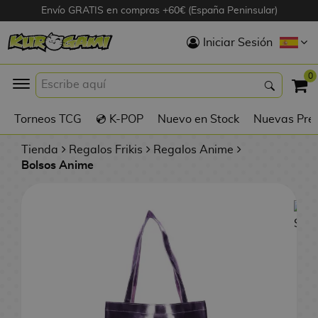
Envío GRATIS en compras +60€ (España Peninsular)
Hola
Iniciar Sesión
Figuras Anime
0
K
Torneos TCG
💿 K-POP
Nuevo en Stock
Nuevas Pre
Figuras
Videojuegos
Tienda
Regalos Frikis
Regalos Anime
Bolsos Anime
Figuras de Cine
D
Figuras por
i
Fabricante
g
i
R
m
D
TOP Colecciones
e
o
u