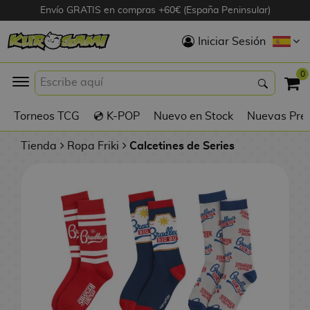
Envío GRATIS en compras +60€ (España Peninsular)
Hola
Iniciar Sesión
Figuras Anime
0
K
Torneos TCG
💿 K-POP
Nuevo en Stock
Nuevas Pre
Figuras
Videojuegos
Tienda
Ropa Friki
Calcetines de Series
Figuras de Cine
D
Figuras por
i
Fabricante
g
i
R
m
D
TOP Colecciones
e
o
u