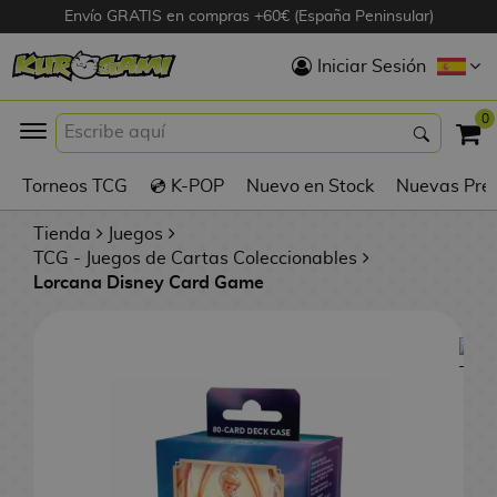
Envío GRATIS en compras +60€ (España Peninsular)
Hola
Iniciar Sesión
Figuras Anime
0
K
Torneos TCG
💿 K-POP
Nuevo en Stock
Nuevas Pre
Figuras
Videojuegos
Tienda
Juegos
TCG - Juegos de Cartas Coleccionables
Lorcana Disney Card Game
Figuras de Cine
D
Figuras por
i
Fabricante
g
i
R
m
D
TOP Colecciones
e
o
u