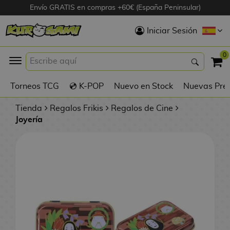
Envío GRATIS en compras +60€ (España Peninsular)
Hola
Iniciar Sesión
Figuras Anime
0
K
Torneos TCG
💿 K-POP
Nuevo en Stock
Nuevas Pre
Figuras
Videojuegos
Tienda
Regalos Frikis
Regalos de Cine
Joyería
Figuras de Cine
D
Figuras por
i
Fabricante
g
i
R
m
D
TOP Colecciones
e
o
u